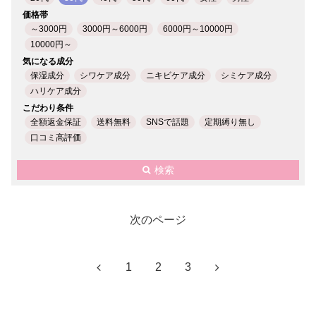
価格帯
～3000円
3000円～6000円
6000円～10000円
10000円～
気になる成分
保湿成分
シワケア成分
ニキビケア成分
シミケア成分
ハリケア成分
こだわり条件
全額返金保証
送料無料
SNSで話題
定期縛り無し
口コミ高評価
検索
次のページ
前
次
1
2
3
へ
へ