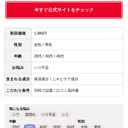
今すぐ公式サイトをチェック
初回価格
1,980円
性別
女性 / 男性
年齢
20代 / 30代 / 40代
お悩み
ハリ不足
含まれる成分
保湿成分 / ニキビケア成分
こだわり条件
SNSで話題 / 口コミ高評価
気になる悩み
シワ
肌荒れ
ハリ不足
シミ
年齢
性別
20代
30代
40代
50代
60代
女性
男性