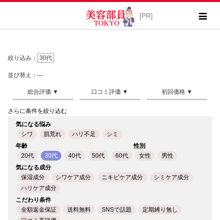
絞り込み：
30代
並び替え：―
さらに条件を絞り込む
気になる悩み
シワ
肌荒れ
ハリ不足
シミ
年齢
性別
20代
30代
40代
50代
60代
女性
男性
気になる成分
保湿成分
シワケア成分
ニキビケア成分
シミケア成分
ハリケア成分
こだわり条件
全額返金保証
送料無料
SNSで話題
定期縛り無し