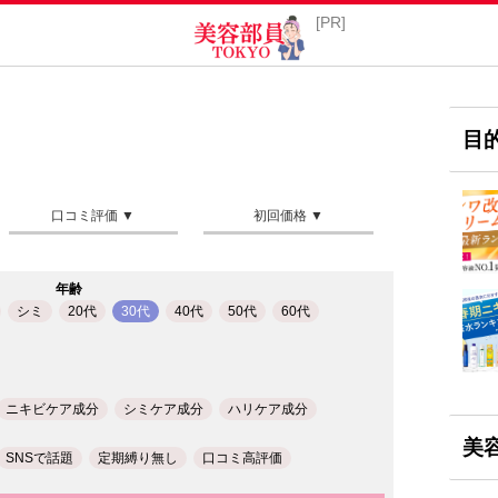
目
年齢
シミ
20代
30代
40代
50代
60代
ニキビケア成分
シミケア成分
ハリケア成分
美
SNSで話題
定期縛り無し
口コミ高評価