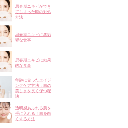
思春期ニキビができ
てしまった時の対処
方法
思春期ニキビに悪影
響な食事
思春期ニキビに効果
的な食事
年齢に合ったエイジ
ングケア方法：肌の
美しさを長く保つ秘
訣
透明感あふれる肌を
手に入れる！肌を白
くする方法