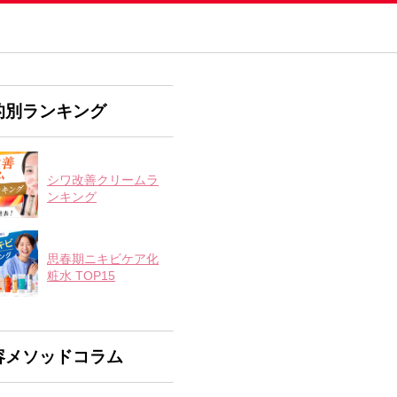
的別ランキング
シワ改善クリームラ
ンキング
思春期ニキビケア化
粧水 TOP15
容メソッドコラム