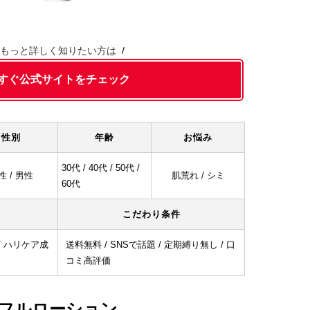
もっと詳しく知りたい方は
すぐ公式サイトをチェック
性別
年齢
お悩み
30代 / 40代 / 50代 /
性 / 男性
肌荒れ / シミ
60代
こだわり条件
/ ハリケア成
送料無料 / SNSで話題 / 定期縛り無し / 口
コミ高評価
アフルローション