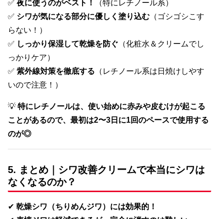
✅
夜に使うのがベスト！
（特にレチノール系）
✅
シワが気になる部分に優しく塗り込む
（ゴシゴシこす
らない！）
✅
しっかり保湿して乾燥を防ぐ
（化粧水＆クリームでし
っかりケア）
✅
紫外線対策を徹底する
（レチノール系は日焼けしやす
いので注意！）
💡
特にレチノールは、使い始めに赤みや皮むけが起こる
ことがあるので、最初は2〜3日に1回のペースで使用する
のが◎
5. まとめ｜シワ改善クリームで本当にシワは
なくなるのか？
✔
乾燥シワ（ちりめんジワ）には効果的！