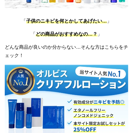
「
子供のニキビを何とかしてあげたい
…
」
「
どの商品がおすすめなの…
？
」
どんな商品が良いのか分からない…そんな方はこちらをチ
ェック！