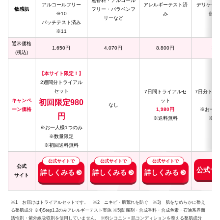
無香料・アルコール
アルコールフリー
アレルギーテスト済
デリケー
敏感肌
フリー・パラベンフ
※10
み
低刺
リーなど
パッチテスト済み
※11
通常価格
1,650円
4,070円
8,800円
3,
(税込)
【本サイト限定！】
2週間分トライアル
セット
7日間トライアルセ
7日分トラ
キャンペ
ット
1,
初回限定980
なし
ーン価格
1,980円
※お一人
円
※送料無料
※送
※お一人様1つのみ
※数量限定
※初回送料無料
公式サイトで
公式サイトで
公式サイトで
公式
公式サ
詳しくみる
詳しくみる
詳しくみる
サイト
※1 お届けはトライアルセットです。 ※2 ニキビ・肌荒れを防ぐ ※3) 肌をなめらかに整え
る整肌成分 ※4)Step1,2のみアレルギーテスト実施 ※5)防腐剤・合成香料・合成色素・石油系界面
活性剤・紫外線吸収剤を使用していません。 ※6)シコニン＝肌コンディションを整える整肌成分