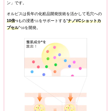
ン」です。
オルビスは長年の化粧品開発技術を活かして毛穴への
10倍
もの浸透
をサポートする“
ナノVCショットカ
*9
*11
プセル
”
を開発。
*10