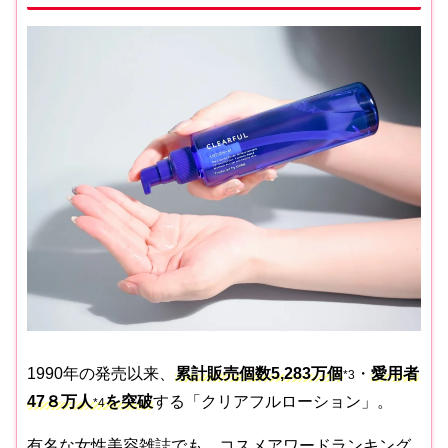
1990年の発売以来、
累計販売個数5,283万個
・
愛用者
*3
47８万人
を突破
する「クリアフルローション」。
*4
有名な女性美容雑誌でも、コスメアワードランキング