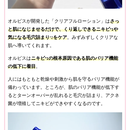
オルビスが開発した「クリアフルローション」は
さっ
と肌になじませるだけで、くり返しできるニキビ
や
*1
気になる毛穴詰まり
をケア
。みずみずしくクリアな
*2
肌へ導いてくれます。
オルビスは
ニキビ
の根本原因である肌のバリア機能
*1
の低下に着目
。
人にはもともと乾燥や刺激から肌を守るバリア機能が
備わっています。ところが、肌のバリア機能が低下す
るとターンオーバーが乱れると毛穴が詰まり、アクネ
菌が増殖してニキビができやすくなるのです。