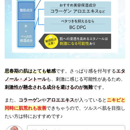
思春期の肌はとても敏感
です。さっぱり感を付与する
エタ
ノール・メントール
も、刺激に感じる可能性があるため、
刺激性が懸念される成分を避けるのが無難
です。
また、
コラーゲン
や
アロエエキス
が入っていると
ニキビと
同時に肌荒れも改善
できちゃうので、ツルスベ肌を目指し
たい方は特におすすめです♪