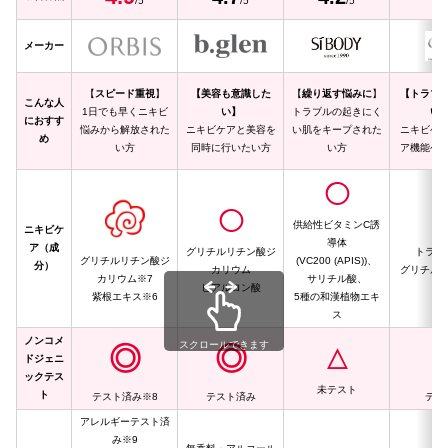
/5
/5
/5
メーカー
【
スピード重視
】
【美容も意識した
【
繰り返す悩みに
】
【トラブ
こんな人
1日でも早くニキビ
い】
トラブルの起きにく
い
におすす
悩みから解放された
ニキビケアと美容を
い肌をキープされた
ニキビケ
め
い方
同時に行いたい方
い方
ア機能ケ
◯
◯
供給性ビタミンC誘
ニキビケ
導体
ア（成
グリチルリチン酸ジ
トラネ
グリチルリチン酸ジ
(VC200 (APIS))、
分）
カリウム
グリチル
カリウム※7
サリチル酸、
ヒアルロン酸
リ
紫根エキス※6
5種の和漢植物エキ
ス
ノンコメ
スクロールできます
◎
◎
△
ドジェニ
ックテス
未テスト
ト
テスト済み※8
テスト済み
テス
アレルギーテスト済
み※9