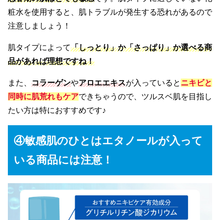
粧水を使用すると、肌トラブルが発生する恐れがあるので
注意しましょう！
肌タイプによって
「しっとり」か「さっぱり」か選べる商
品があれば理想ですね！
また、
コラーゲン
や
アロエエキス
が入っていると
ニキビと
同時に肌荒れもケア
できちゃうので、ツルスベ肌を目指し
たい方は特におすすめです♪
④敏感肌のひとはエタノールが入って
いる商品
には注意！