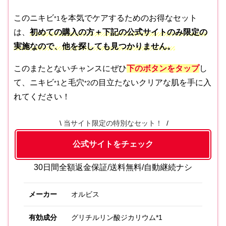
このニキビ
を本気でケアするためのお得なセット
*1
は、
初めての購入の方＋下記の公式サイトのみ限定
の
実施なので、他を探しても見つかりません。
このまたとないチャンスにぜひ
下のボタンをタップ
し
て、ニキビ
と毛穴
の目立たないクリアな肌を手に入
*1
*2
れてください！
当サイト限定の特別なセット！
公式サイトをチェック
30日間全額返金保証/送料無料/自動継続ナシ
メーカー
オルビス
有効成分
グリチルリン酸ジカリウム*1