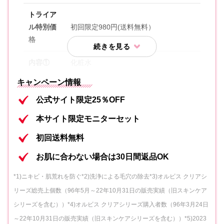
トライア
ル特別価
初回限定980円(送料無料）
格
内容①
化粧水
キャンペーン情報
内容②
保湿液
公式サイト限定25％OFF
内容③
洗顔料
本サイト限定モニターセット
内容④
オリジナルヘアバンド
初回送料無料
内容⑤
ニキビケアジェル 3包
お肌に合わない場合は30日間返品OK
*1)ニキビ・肌荒れを防ぐ*2)洗浄による毛穴の除去*3)オルビス クリアシ
内容⑥
泡立てネット
リーズ総売上個数（96年5月～22年10月31日の販売実績（旧スキンケア
シリーズを含む））*4)オルビス クリアシリーズ購入者数（96年3月24日
～22年10月31日の販売実績（旧スキンケアシリーズを含む））*5)2023