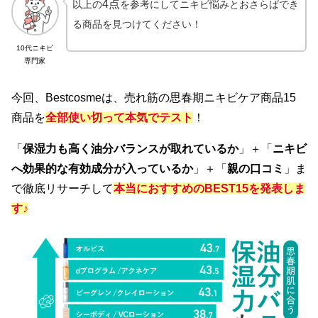
4点
以上の
を参考にしてニキビ悩みとおさらばでき
る商品を見つけてください！
10代ニキビ
専門家
今回、Bestcosmeは、売れ筋の思春期ニキビケア商品15
商品を
全部使い切って本気でテスト
！
「
保湿力も高く油分バランスが取れているか
」＋「
ニキビ
へ効果的な有効成分が入っているか
」＋「
親の口コミ
」ま
で徹底リサーチして
本当におすすめのBEST15を発表しま
す♪