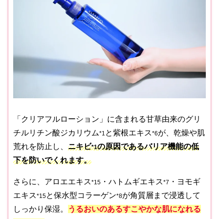
「クリアフルローション」に含まれる甘草由来のグリ
チルリチン酸ジカリウム
と紫根エキス
が、乾燥や肌
*1
*6
荒れを防止し、
ニキビ
の原因であるバリア機能の低
*1
下を防いでくれます。
さらに、アロエエキス
・ハトムギエキス
・ヨモギ
*15
*7
エキス
と保水型コラーゲン
が角質層まで浸透して
*15
*8
しっかり保湿。
うるおいのあるすこやかな肌になれる