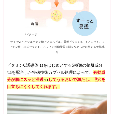
*テトラ2-ヘキシルデカン酸アスコルビル、天然ビタミンE、イノシット、フ
ィチン酸、ユズセラミド、スフィンゴ糖脂質＝肌をなめらかに整える整肌成
分
ビタミンC誘導体
をはじめとする5種類の整肌成分
*12
を配合した特殊技術カプセル処理によって、
有効成
*13
分が肌にスッと浸透
してうるおいで満たし、毛穴を
*11
目立ちにくくしてくれます。