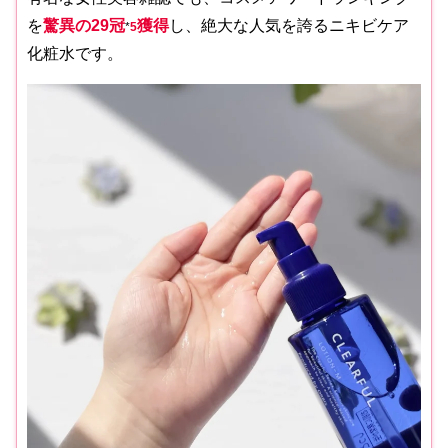
を
驚異の29冠
獲得
し、絶大な人気を誇るニキビケア
*
5
化粧水です。