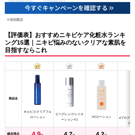
※初回限定
【評価表】おすすめニキビケア化粧水ランキ
ング15選｜ニキビ悩みのないクリアな素肌を
目指すならこれ
商品名
オルビス/クリアフル
ビーグレン/クレイロ
VCローション
ローション
dプログラ
ーション※1
ロー
4.
9
4
4.
7
4.
2
総合得点