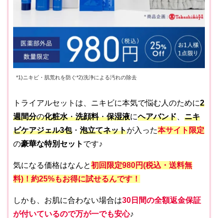
*1)ニキビ・肌荒れを防ぐ*2)洗浄による汚れの除去
トライアルセットは、ニキビに本気で悩む人のために
2
週間分
の
化粧水
・
洗顔料
・
保湿液
に
ヘアバンド
、
ニキ
ビケアジェル3包
・
泡立てネット
が入った
本サイト限定
の
豪華な特別セット
です♪
気になる価格はなんと
初回限定
980円(税込・送料無
料)！約25%もお得に試せるんです！
しかも、お肌に合わない場合は
30日間の全額返金保証
が付いているので万が一でも安心
♪