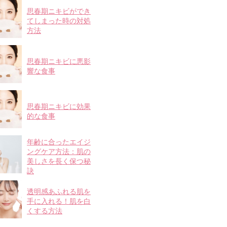
思春期ニキビができ
てしまった時の対処
方法
思春期ニキビに悪影
響な食事
思春期ニキビに効果
的な食事
年齢に合ったエイジ
ングケア方法：肌の
美しさを長く保つ秘
訣
透明感あふれる肌を
手に入れる！肌を白
くする方法