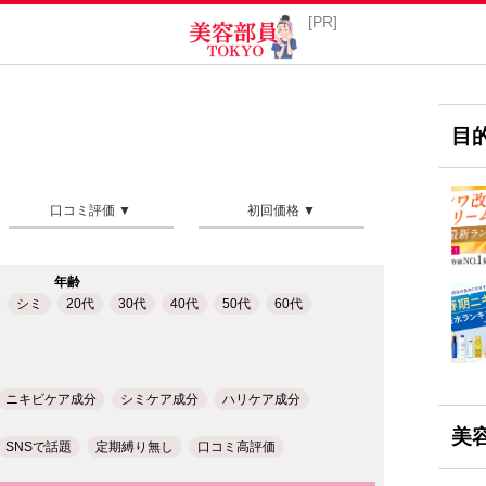
目
年齢
シミ
20代
30代
40代
50代
60代
ニキビケア成分
シミケア成分
ハリケア成分
美
SNSで話題
定期縛り無し
口コミ高評価