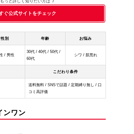
もっと詳しく知りたい方は
すぐ公式サイトをチェック
性別
年齢
お悩み
30代 / 40代 / 50代 /
性 / 男性
シワ / 肌荒れ
60代
こだわり条件
送料無料 / SNSで話題 / 定期縛り無し / 口
コミ高評価
インワン