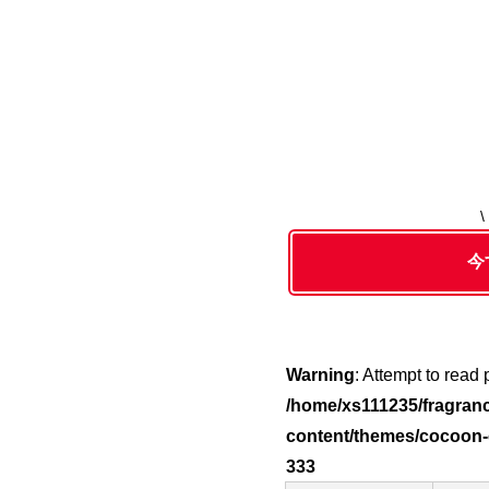
今
Warning
: Attempt to read
/home/xs111235/fragranc
content/themes/cocoon-c
333