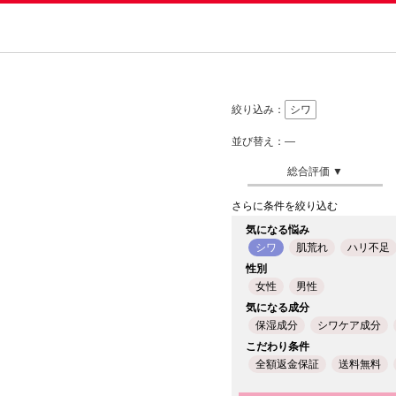
絞り込み：
シワ
並び替え：―
さらに条件を絞り込む
気になる悩み
シワ
肌荒れ
ハリ不足
性別
女性
男性
気になる成分
保湿成分
シワケア成分
こだわり条件
全額返金保証
送料無料