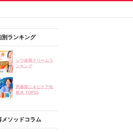
的別ランキング
シワ改善クリームラ
ンキング
思春期ニキビケア化
粧水 TOP15
容メソッドコラム