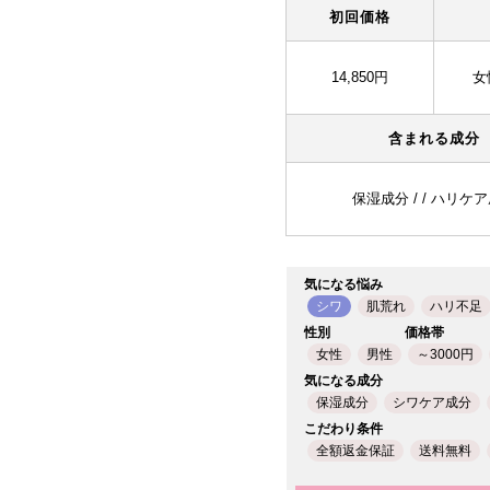
初回価格
14,850円
女
含まれる成分
保湿成分 / / ハリケ
気になる悩み
シワ
肌荒れ
ハリ不足
性別
価格帯
女性
男性
～3000円
気になる成分
保湿成分
シワケア成分
こだわり条件
全額返金保証
送料無料