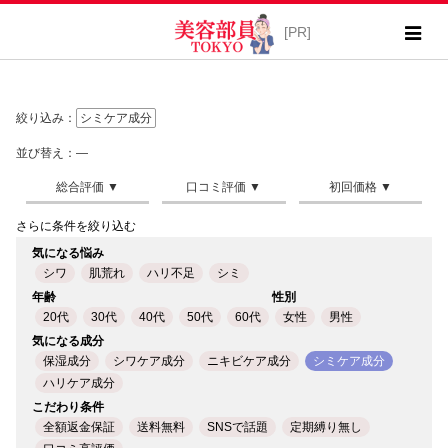
絞り込み：
シミケア成分
並び替え：―
さらに条件を絞り込む
気になる悩み
シワ
肌荒れ
ハリ不足
シミ
年齢
性別
20代
30代
40代
50代
60代
女性
男性
気になる成分
保湿成分
シワケア成分
ニキビケア成分
シミケア成分
ハリケア成分
こだわり条件
全額返金保証
送料無料
SNSで話題
定期縛り無し