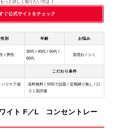
もっと詳しく知りたい方は
すぐ公式サイトをチェック
性別
年齢
お悩み
30代 / 40代 / 50代 /
性 / 男性
肌荒れ / シミ
60代
こだわり条件
/ ハリケア成
送料無料 / SNSで話題 / 定期縛り無し / 口
コミ高評価
ワイト F／L コンセントレー