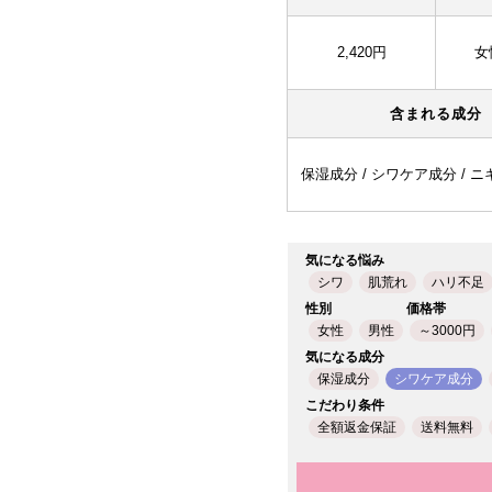
2,420円
女
含まれる成分
保湿成分 / シワケア成分 / 
気になる悩み
シワ
肌荒れ
ハリ不足
性別
価格帯
女性
男性
～3000円
気になる成分
保湿成分
シワケア成分
こだわり条件
全額返金保証
送料無料