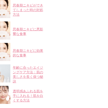
思春期ニキビができ
てしまった時の対処
方法
思春期ニキビに悪影
響な食事
思春期ニキビに効果
的な食事
年齢に合ったエイジ
ングケア方法：肌の
美しさを長く保つ秘
訣
透明感あふれる肌を
手に入れる！肌を白
くする方法