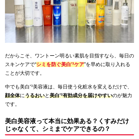
だからこそ、ワントーン明るい素肌を目指すなら、毎日の
スキンケアで“
シミを防ぐ美白
*3
ケア
”を早めに取り入れる
ことが大切です。
中でも美白
*3
美容液は、毎日使う化粧水を変えるだけで、
顔全体
に
うるおい
と
美白
*3
有効成分を届けやすい
のが魅力
です。
美白美容液って本当に効果ある？くすみだけ
じゃなくて、シミまでケアできるの？