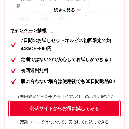
格
内容①
化粧水 7日間分
キャンペーン情報
内容②
保湿液 7日間分
7日間のお試しセットオルビス初回限定で約
内容③
洗顔料 7日間分
44%OFF980円
内容④
オリジナル吸水アームバンド
定期ではないので安心してお試しができる！
初回送料無料
内容⑤
ザ クレンジングオイル サンプル
肌に合わない場合は使用後でも30日間返品OK
内容⑥
オルビス ザ リンクルセラムミニサイズ
初回限定44%OFFのトライアルは下のボタン限定
リンクルブライトUVプロテクター N(サ
内容⑦
イト限定)
公式サイトからお得に試してみる
定期コースではないので、安心してお試しできる