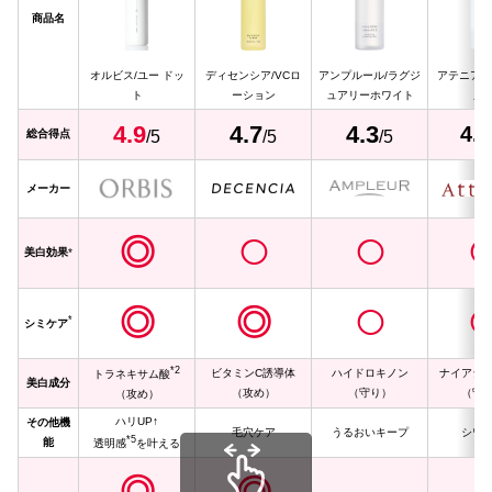
商品名
オルビス/ユー ドッ
ディセンシア/VCロ
アンプルール/ラグジ
アテニア/
ト
ーション
ュアリーホワイト
ノ
4.
9
4.
7
4.3
4.1
総合得点
/5
/5
/5
メーカー
◎
◯
◯
美白効果
*
◎
◎
◯
*
シミケア
*2
ビタミンC誘導体
ハイドロキノン
ナイアシ
トラネキサム酸
美白成分
（攻め）
（守り）
（守
（攻め）
ハリUP↑
その他機
毛穴ケア
うるおいキープ
シワ
*5
能
透明感
を叶える
◎