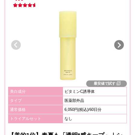
最安値で試す
美白成分
ビタミンC誘導体
タイプ
医薬部外品
通常価格
6,050円(税込)/60日分
トライアルセット
なし