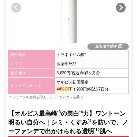
最安値で試す
美白成分
トラネキサム酸*
タイプ
医薬部外品
通常価格
3,630円(税込)/約3ヶ月分
オルビス初回限定
トライアルセット
44%OFF
！980円(税込)/7日分
**メラニンの生成を抑え、シミ・ソバカスを防ぐ
*3
*4
【オルビス最高峰
の美白
力】ワントーン
*4
明るい自分へ｜シミ・くすみ
を防いで、ノ
*10
ーファンデで出かけられる透明
肌へ