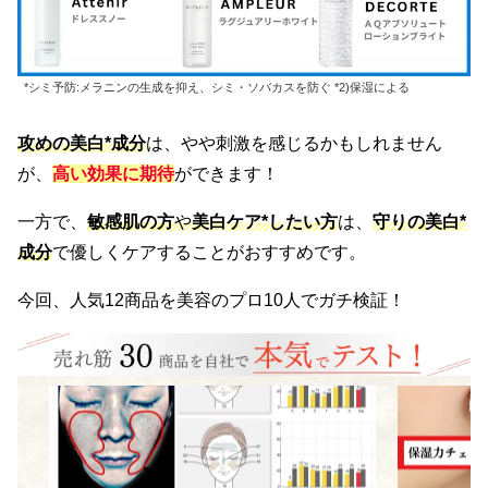
*シミ予防:メラニンの生成を抑え、シミ・ソバカスを防ぐ *2)保湿による
攻めの美白*成分
は、やや刺激を感じるかもしれません
が、
高い効果に期待
ができます！
一方で、
敏感肌の方
や
美白ケア*したい方
は、
守りの美白*
成分
で優しくケアすることがおすすめです。
今回、人気12商品を美容のプロ10人でガチ検証！
検証1
検証2
<美白効果>
<保湿力>
専門カメラで美白化粧水の使用後の肌状況を毎日分析。シミ・
水分保持チェッ
シワ・たるみ・毛穴などにアプローチしているか検証。また、
測。1時間後の水分
美白成分の充実度まで採点。
◎と判断。