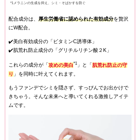
*1メラニンの生成を抑え、シミ・そばかすを防ぐ
配合成分は、
厚生労働省に認められた有効成分
を贅沢
にW配合。
✔️美白有効成分の「ビタミンC誘導体」
✔️肌荒れ防止成分の「グリチルリチン酸２K」
*1
これらの成分が「
攻めの美白
」と「
肌荒れ防止の守
り
」を同時に叶えてくれます。
もうファンデでシミを隠さず、すっぴんでお出かけで
きちゃう。そんな未来へと導いてくれる激推しアイテ
ムです。