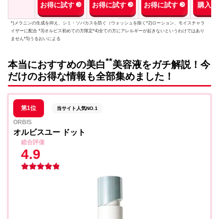
お得に試す
お得に試す
お得に試す
購入す
*)メラニンの生成を抑え、シミ・ソバカスを防ぐ（ウォッシュを除く*2)ローション、モイスチャラ
イザーに配合 *3)オルビス初めての方限定*4)全ての方にアレルギーが起きないというわけではあり
ません*5)うるおいによる
**
本当におすすめの美白
美容液をガチ解説！今
だけのお得な情報も全部集めました！
第1位
当サイト人気NO.1
ORBIS
オルビスユー ドット
総合評価
4.9