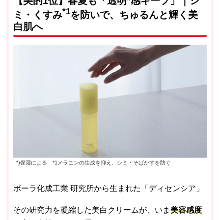
【美的1位】春夏も「透明*感キープ」｜シ
*1
ミ・くすみ
を防いで、ちゅるんと輝く美
白肌へ
*)保湿による *1メラニンの生成を抑え、シミ・そばかすを防ぐ
ポーラ化成工業 研究所から生まれた「ディセンシア」
その研究力を凝縮した美白クリームが、いま
美容感度