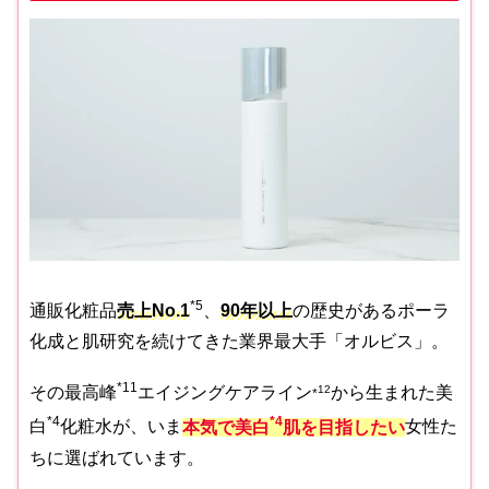
*5
通販化粧品
売上No.1
、
90年以上
の歴史があるポーラ
化成と肌研究を続けてきた業界最大手「オルビス」。
*11
その最高峰
エイジングケアライン
12
から生まれた美
*
*4
*4
白
化粧水が、いま
本気で美白
肌を目指したい
女性た
ちに選ばれています。