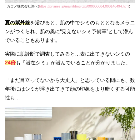
カゴメ株式会社調べ(
https://prtimes.jp/main/html/rd/p/000000004.000146494.html
)
夏の紫外線
を浴びると、肌の中でシミのもととなるメラニ
ンがつくられ、肌の奥に“見えないシミ予備軍”として潜ん
でいることもあります。
実際に肌診断で調査してみると…表に出てきないシミの
24倍
も「潜在シミ」が潜んでいることが分かりました。
「まだ目立ってないから大丈夫」と思っている間にも、数
年後にはシミが浮き出てきて顔の印象をより暗くする可能
性も…