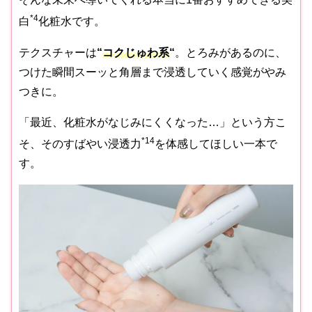
*4
白
化粧水です。
テクスチャーは
“
コクじゅわ系
“
。とろみがあるのに、
つけた瞬間スーッと角層まで浸透していく感覚がやみ
つきに。
「最近、化粧水がなじみにくくなった…」という方こ
*14
そ、そのすばやい浸透力
を体感してほしい一本で
す。