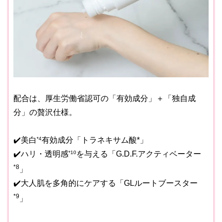
配合は、厚生労働省認可の「有効成分」＋「独自成
分」の贅沢仕様。
✔️美白
*4
有効成分「トラネキサム酸*」
✔️ハリ・透明感
*10
を与える「G.D.F.アクティベーター
*8
」
✔️大人肌を多角的にケアする「GLルートブースター
*9
」