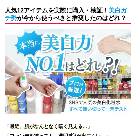
人気12アイテムを実際に購入・検証！
美白ガ
チ勢
が今から使うべきと推奨したのはどれ？
「
最近、肌がなんとなく暗く見える…
」
*2
「
ファンデを塗っても、透明感
が出にくい…
」