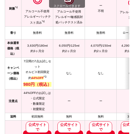
◎
ー
スクロールできます
*4
刺激
不明
アルコール不使用
アルコール不使用
アレルギ
アレルギーパッチテ
アレルギー/敏感肌対
済
*4
処パッチテスト済み
スト済み
香り
無香料
無香料
無香料
ローズ
本体通常
3,630円/180ml
6,050円/125ml
4,070円/150ml
4,290円/
価格（税
約3ヶ月分
約2ヶ月分
約2ヶ月分
約1ヶ
込）
7日間の7点お試しセ
ット
キャンペ
オルビス初回限定
ーン価格
なし
なし
な
*3
約
44%OFF
（税込）
980円（税込）
44%OFFのお試しは
・公式限定
注意点
ー
ー
ー
・数量限定
・初愛限定
送料
初回無料
無料
無料
350
公式サイト
公式サイト
公式サイト
公式サ
で
で
で
で