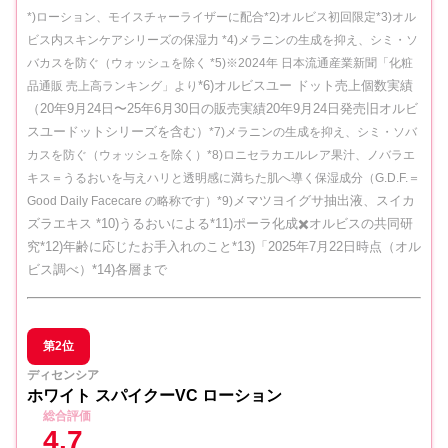
*)ローション、モイスチャーライザーに配合*2)オルビス初回限定*3)オル
ビス内スキンケアシリーズの保湿力
*4)メラニンの生成を抑え、シミ・ソ
バカスを防ぐ（ウォッシュを除く
*5)※2024年 日本流通産業新聞「化粧
*6)オルビスユー ドット売上個数実績
品通販 売上高ランキング」より
（20年9月24日〜25年6月30日の販売実績20年9月24日発売旧オルビ
スユードットシリーズを含む）
*7)メラニンの生成を抑え、シミ・ソバ
カスを防ぐ（ウォッシュを除く）*8)ロニセラカエルレア果汁、ノバラエ
キス＝うるおいを与えハリと透明感に満ちた肌へ導く保湿成分（G.D.F.＝
メマツヨイグサ抽出液、スイカ
Good Daily Facecare の略称です）*9)
ズラエキス *10)うるおいによる*11)ポーラ化成✖️オルビスの共同研
究*12)年齢に応じたお手入れのこと*13)「2025年7月22日時点（オル
ビス調べ）*14)各層まで
第2位
ディセンシア
ホワイト スパイクーVC ローション
総合評価
4.7