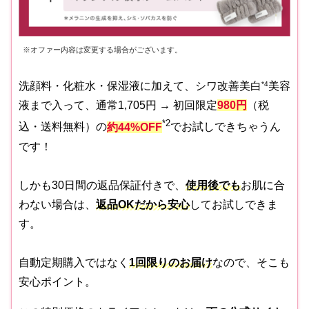
※オファー内容は変更する場合がございます。
洗顔料・化粧水・保湿液に加えて、シワ改善美白
*4
美容
液まで入って、通常1,705円 → 初回限定
980円
（税
*2
込・送料無料）の
約44%OFF
でお試しできちゃうん
です！
しかも30日間の返品保証付きで、
使用後でも
お肌に合
わない場合は、
返品OKだから安心
してお試しできま
す。
自動定期購入ではなく
1回限りのお届け
なので、そこも
安心ポイント。