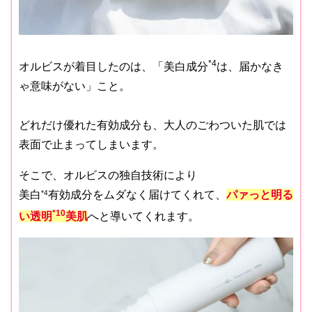
*4
オルビスが着目したのは、「美白成分
は、届かなき
ゃ意味がない」こと。
どれだけ優れた有効成分も、大人のごわついた肌では
表面で止まってしまいます。
そこで、オルビスの独自技術により
美白
*4
有効成分をムダなく届けてくれて、
パァっと明る
*10
い透明
美肌
へと導いてくれます。