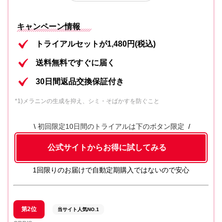
ディセンシア ホワイトF／L コンセント
内容②
キャンペーン情報
レート(医薬部外品) (8mL)
トライアルセットが1,480円(税込)
ディセンシアホワイト スパイクｰVC ク
内容③
送料無料ですぐに届く
リーム (8g)
30日間返品交換保証付き
ディセンシア フォーミング ウォッシュ
内容④
(2包)
*1)メラニンの生成を抑え、シミ・そばかすを防ぐこと
初回限定10日間のトライアルは下のボタン限定
公式サイトからお得に試してみる
1回限りのお届け
で自動定期購入ではないので安心
第2位
当サイト人気NO.1