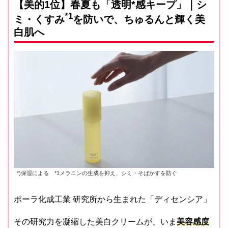
【美的1位】春夏も「透明*感キープ」｜シ
*1
ミ・くすみ
を防いで、ちゅるんと輝く美
白肌へ
*)保湿による *1メラニンの生成を抑え、シミ・そばかすを防ぐ
ポーラ化成工業 研究所から生まれた「ディセンシア」
その研究力を凝縮した美白クリームが、いま
美容感度