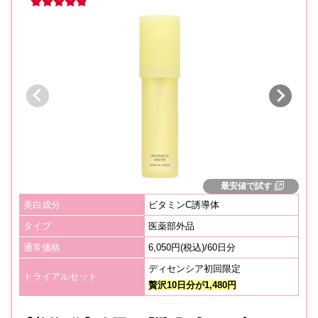
最安値で試す
美白成分
ビタミンC誘導体
タイプ
医薬部外品
通常価格
6,050円(税込)/60日分
ディセンシア初回限定
トライアルセット
贅沢10
日分が1,480円