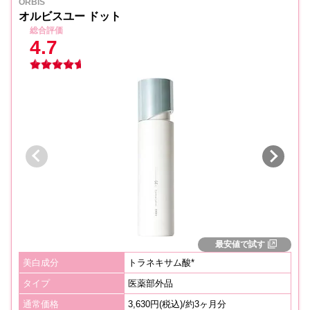
ORBIS
オルビスユー ドット
総合評価
4.7
最安値で試す
美白成分
トラネキサム酸*
タイプ
医薬部外品
通常価格
3,630円(税込)/約3ヶ月分