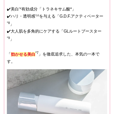
✔️美白
*4
有効成分「トラネキサム酸*」
✔️ハリ・透明感
*10
を与える「G.D.F.アクティベーター
*8
」
✔️大人肌を多角的にケアする「GLルートブースター
*9
」
*7
「
効かせる美白
」を徹底追求した、本気の一本で
す。