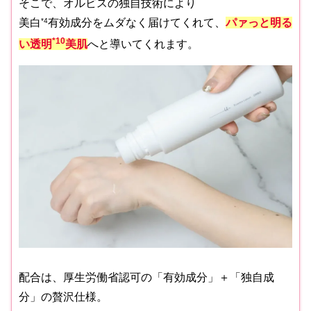
そこで、オルビスの独自技術により
美白
*4
有効成分をムダなく届けてくれて、
パァっと明る
*10
い透明
美肌
へと導いてくれます。
配合は、厚生労働省認可の「有効成分」＋「独自成
分」の贅沢仕様。