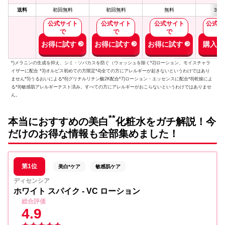
送料
初回無料
初回無料
無料
350
公式サイト
公式サイト
公式サイト
公式サ
で
で
で
で
お得に試す
お得に試す
お得に試す
購入す
*)メラニンの生成を抑え、シミ・ソバカスを防ぐ（ウォッシュを除く*2)ローション、モイスチャラ
イザーに配合 *3)オルビス初めての方限定*4)全ての方にアレルギーが起きないというわけではあり
ません*5)うるおいによる*6)グリチルリチン酸2K配合*7)ローション・エッセンスに配合*8)乾燥によ
る*9)敏感肌アレルギーテスト済み。すべての方にアレルギーがおこらないというわけではありませ
ん。
**
本当におすすめの美白
化粧水をガチ解説！今
だけのお得な情報も全部集めました！
第1位
美白*ケア
敏感肌ケア
ディセンシア
ホワイト スパイク - VC ローション
総合評価
4.9