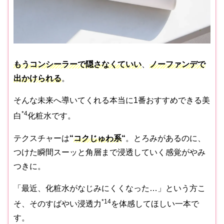
もうコンシーラーで隠さなくていい
、
ノーファンデで
出かけられる
。
そんな未来へ導いてくれる本当に1番おすすめできる美
*4
白
化粧水です。
テクスチャーは
“
コクじゅわ系
“
。とろみがあるのに、
つけた瞬間スーッと角層まで浸透していく感覚がやみ
つきに。
「最近、化粧水がなじみにくくなった…」という方こ
*14
そ、そのすばやい浸透力
を体感してほしい一本で
す。