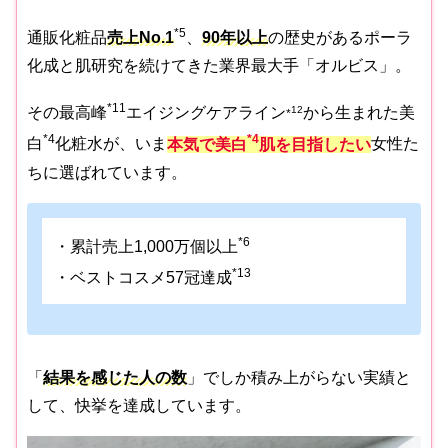
*5
通販化粧品
売上No.1
、
90年以上
の歴史があるポーラ
化成と肌研究を続けてきた業界最大手「オルビス」。
*11
その最高峰
エイジングケアライン
12
から生まれた美
*
*4
*4
白
化粧水が、いま
本気で美白
肌を目指したい
女性た
ちに選ばれています。
*6
・累計売上1,000万個以上
*13
・ベストコスメ57冠達成
「
結果を感じた人の数
」でしか積み上がらない実績と
して、快挙を達成しています。