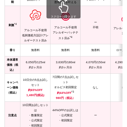
*5
能
透明感
を叶える
◎
スクロールできます
ー
*4
刺激
アルコール不使用
不明
アレルギ
アルコール不使用
アレルギーパッチテ
済
低刺激処方設計/アレ
*4
スト済み
ルギーテスト済み
香り
無香料
無香料
無香料
ローズ
本体通常
6,050円/125ml
3,630円/180ml
4,070円/150ml
4,290円/
価格（税
約2ヶ月分
約3ヶ月分
約2ヶ月分
約1ヶ
込）
7日間の7点お試しセ
10日分の5点お試し
ット
キャンペ
セット
オルビス初回限定
ーン価格
なし
な
約65%OFF
*3
（税込）
約44%OFF
1,480円(税込)
980円（税込）
10日間お試しセット
は
44%OFFのお試しは
注意点
・数量限定
・公式限定
ー
ー
・公式限定
・初回限定
・初回限定