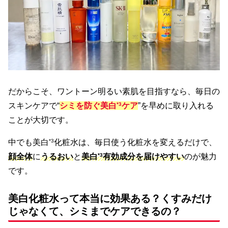
だからこそ、ワントーン明るい素肌を目指すなら、毎日の
スキンケアで“
シミを防ぐ美白
*3
ケア
”を早めに取り入れる
ことが大切です。
中でも美白
*3
化粧水は、毎日使う化粧水を変えるだけで、
顔全体
に
うるおい
と
美白
*3
有効成分を届けやすい
のが魅力
です。
美白化粧水って本当に効果ある？くすみだけ
じゃなくて、シミまでケアできるの？