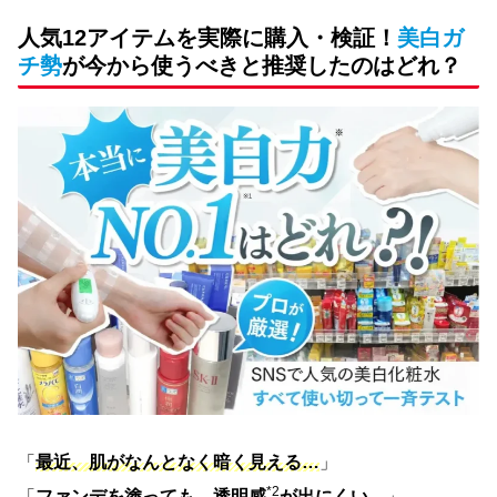
人気12アイテムを実際に購入・検証！
美白ガ
チ勢
が今から使うべきと推奨したのはどれ？
「
最近、肌がなんとなく暗く見える…
」
*2
「
ファンデを塗っても、透明感
が出にくい…
」