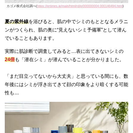
カゴメ株式会社調べ(
https://prtimes.jp/main/html/rd/p/000000004.000146494.html
)
夏の紫外線
を浴びると、肌の中でシミのもととなるメラニ
ンがつくられ、肌の奥に“見えないシミ予備軍”として潜ん
でいることもあります。
実際に肌診断で調査してみると…表に出てきないシミの
24倍
も「潜在シミ」が潜んでいることが分かりました。
「まだ目立ってないから大丈夫」と思っている間にも、数
年後にはシミが浮き出てきて顔の印象をより暗くする可能
性も…