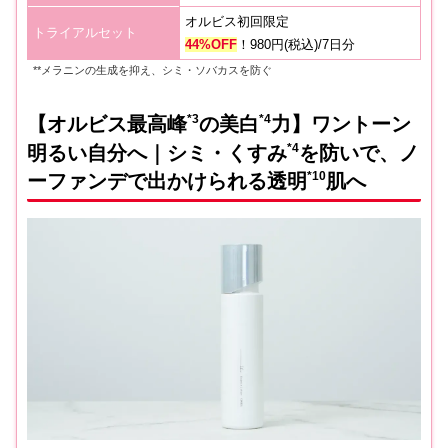
オルビス初回限定
トライアルセット
44%OFF
！980円(税込)/7日分
**メラニンの生成を抑え、シミ・ソバカスを防ぐ
*3
*4
【オルビス最高峰
の美白
力】ワントーン
*4
明るい自分へ｜シミ・くすみ
を防いで、ノ
*10
ーファンデで出かけられる透明
肌へ