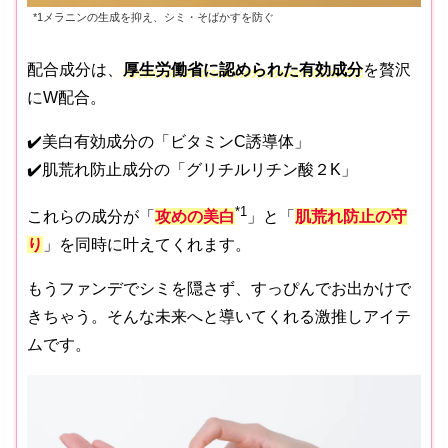
*1メラニンの生成を抑え、シミ・そばかすを防ぐ
配合成分は、
厚生労働省に認められた有効成分
を贅沢
にW配合。
✔️美白有効成分の「ビタミンC誘導体」
✔️肌荒れ防止成分の「グリチルリチン酸２K」
*1
これらの成分が「
攻めの美白
」と「
肌荒れ防止の守
り
」を同時に叶えてくれます。
もうファンデでシミを隠さず、すっぴんでお出かけで
きちゃう。そんな未来へと導いてくれる激推しアイテ
ムです。