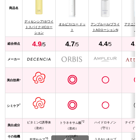
商品名
ディセンシア/ホワイ
オルビス/ユー ドッ
アンプルール/ブライ
アテニア/
トスパイク-VCロー
ト
トAOローションN
ノ
ション
4.
9
4.
7
4.4
4.1
/5
総合得点
/5
/5
メーカー
◎
◯
美白効果
*
◎
◯
*
シミケア
*2
ビタミンC誘導体
ハイドロキノン
ナイアシ
トラネキサム酸
美白成分
（攻め）
（守り）
（守
（攻め）
ハリUP↑
その他機
*6
うるおいキープ
シワ
肌荒れケア