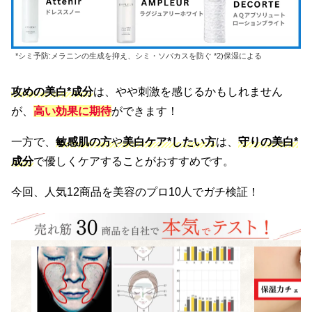
*シミ予防:メラニンの生成を抑え、シミ・ソバカスを防ぐ *2)保湿による
攻めの美白*成分
は、やや刺激を感じるかもしれません
が、
高い効果に期待
ができます！
一方で、
敏感肌の方
や
美白ケア*したい方
は、
守りの美白*
成分
で優しくケアすることがおすすめです。
今回、人気12商品を美容のプロ10人でガチ検証！
検証1
検証2
<美白効果>
<保湿力>
専門カメラで美白化粧水の使用後の肌状況を毎日分析。シミ・
水分保持チェッ
シワ・たるみ・毛穴などにアプローチしているか検証。また、
測。1時間後の水分
美白成分の充実度まで採点。
◎と判断。