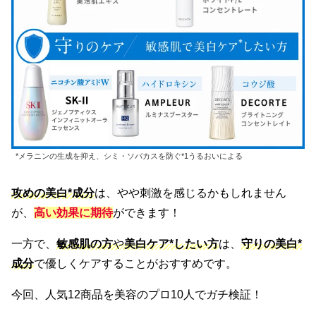
*メラニンの生成を抑え、シミ・ソバカスを防ぐ*1うるおいによる
攻めの美白*成分
は、やや刺激を感じるかもしれません
が、
高い効果に期待
ができます！
一方で、
敏感肌の方
や
美白ケア*したい方
は、
守りの美白*
成分
で優しくケアすることがおすすめです。
今回、人気12商品を美容のプロ10人でガチ検証！