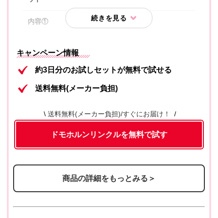
内容①
保湿液
美活肌エキス[医薬部外品]（販売名 ドモ
内容②
キャンペーン情報
ホルンリンクル 薬用美容液b）
約3日分のお試しセットが無料で試せる
クリーム20[医薬部外品]（販売名 ドモ
内容③
送料無料(メーカー負担)
ホルンリンクル 薬用クリームc）
内容④
保護乳液
送料無料(メーカー負担)/すぐにお届け！
ドモホルンリンクルを無料で試す
商品の詳細をもっとみる＞