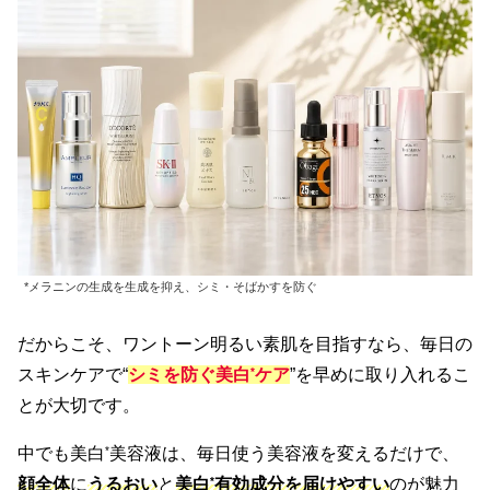
*メラニンの生成を生成を抑え、シミ・そばかすを防ぐ
だからこそ、ワントーン明るい素肌を目指すなら、毎日の
スキンケアで“
シミを防ぐ美白
*
ケア
”を早めに取り入れるこ
とが大切です。
中でも美白
*
美容液は、毎日使う美容液を変えるだけで、
顔全体
に
うるおい
と
美白
*
有効成分を届けやすい
のが魅力