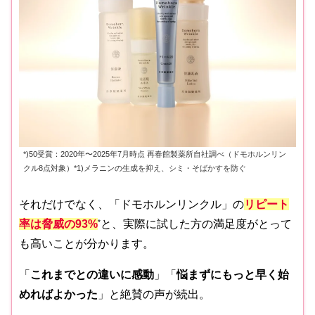
*)50受賞：2020年〜2025年7月時点 再春館製薬所自社調べ（ドモホルンリン
クル8点対象）*1)メラニンの生成を抑え、シミ・そばかすを防ぐ
それだけでなく、「ドモホルンリンクル」の
リピート
率は脅威の93%
*
と、実際に試した方の満足度がとって
も高いことが分かります。
「
これまでとの違いに感動
」「
悩まずにもっと早く始
めればよかった
」と絶賛の声が続出。