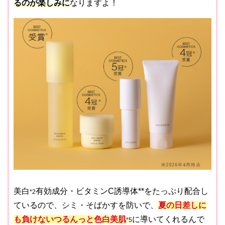
るのが楽しみに
なりますよ！
美白
有効成分・ビタミンC誘導体**をたっぷり配合し
*2
ているので、シミ・そばかすを防いで、
夏の日差しに
も負けない
つるんっと色白美肌
に導いてくれるんで
*5