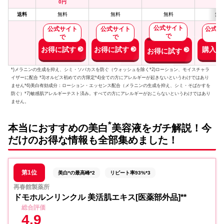
0円
送料
無料
無料
無料
無
公式サイト
公式サイト
公式サイト
公式サ
で
で
で
で
お得に試す
お得に試す
購入す
お得に試す
*)メラニンの生成を抑え、シミ・ソバカスを防ぐ（ウォッシュを除く*2)ローション、モイスチャラ
イザーに配合 *3)オルビス初めての方限定*4)全ての方にアレルギーが起きないというわけではあり
ません*6)美白有効成分：ローション・エッセンス配合（メラニンの生成を抑え、シミ・そばかすを
防ぐ）*7)敏感肌アレルギーテスト済み。すべての方にアレルギーがおこらないというわけではあり
ません。
*
本当におすすめの美白
美容液をガチ解説！今
だけのお得な情報も全部集めました！
第1位
美白*の最高峰*2
リピート率93%*3
再春館製薬所
ドモホルンリンクル 美活肌エキス[医薬部外品]**
総合評価
4.9