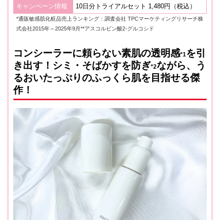
キャンペーン情報
10日分トライアルセット 1,480円（税込）
*通販敏感肌化粧品売上ランキング：調査会社 TPCマーケティングリサーチ株
式会社2015年～2025年9月**アスコルビン酸2-グルコシド
コンシーラーに頼らない素肌の透明感
を引
*1
き出す！シミ・そばかすを防ぎ
ながら、う
*2
るおいたっぷりのふっくら肌を目指せる傑
作！