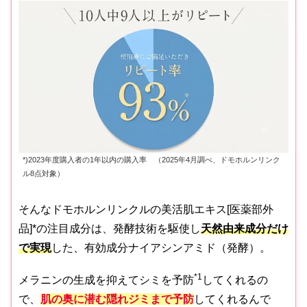
*)2023年度購入者の1年以内の購入率 （2025年4月調べ、ドモホルンリンク
ル8点対象）
そんなドモホルンリンクルの美活肌エキス[医薬部外
品]*の注目成分は、発酵技術を駆使し
天然由来成分だけ
で実現
した、有効成分ナイアシンアミド（発酵）。
*1
メラニンの生成を抑えてシミを予防
してくれるの
で、
肌の奥に潜む隠れジミまで予防
してくれるんで