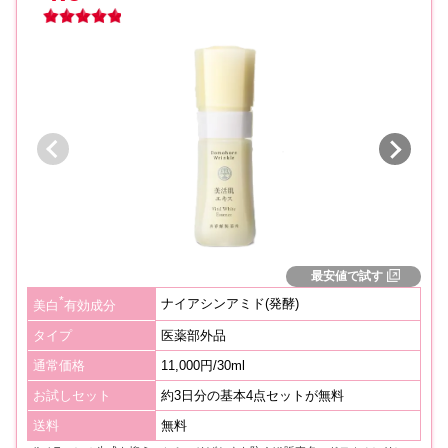
最安値で試す
*
ナイアシンアミド(発酵)
美白
有効成分
タイプ
医薬部外品
通常価格
11,000円/30ml
お試しセット
約3日分の基本4点セットが無料
送料
無料