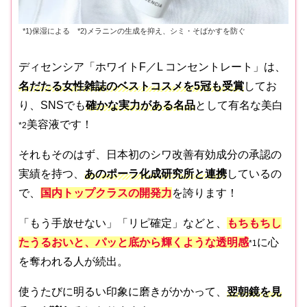
*1)保湿による *2)メラニンの生成を抑え、シミ・そばかすを防ぐ
ディセンシア「ホワイトF／L コンセントレート」は、
名だたる女性雑誌のベストコスメを5冠も受賞
してお
り、SNSでも
確かな実力がある名品
として有名な美白
美容液です！
*2
それもそのはず、日本初のシワ改善有効成分の承認の
実績を持つ、
あのポーラ化成研究所と連携
しているの
で、
国内トップクラスの開発力
を誇ります！
「もう手放せない」「リピ確定」などと、
もちもちし
たうるおいと、パッと底から輝くような透明感
に心
*1
を奪われる人が続出。
使うたびに明るい印象に磨きがかかって、
翌朝鏡を見