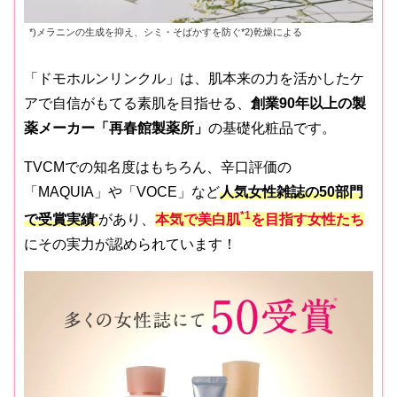
*)メラニンの生成を抑え、シミ・そばかすを防ぐ*2)乾燥による
「ドモホルンリンクル」は、肌本来の力を活かしたケ
アで自信がもてる素肌を目指せる、
創業90年以上の製
薬メーカー「再春館製薬所」
の基礎化粧品です。
TVCMでの知名度はもちろん、辛口評価の
「MAQUIA」や「VOCE」など
人気女性雑誌の50部門
*1
で受賞実績
*
があり、
本気で美白肌
を目指す女性たち
にその実力が認められています！