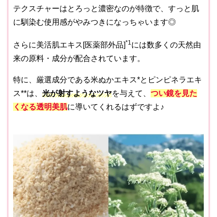
テクスチャーはとろっと濃密なのが特徴で、すっと肌
に馴染む使用感がやみつきになっちゃいます◎
*1
さらに美活肌エキス[医薬部外品]
には数多くの天然由
来の原料・成分が配合されています。
特に、厳選成分である米ぬかエキス*とピンピネラエキ
ス**は、
光が射すようなツヤ
を与えて、
つい鏡を見た
くなる透明美肌
に導いてくれるはずですよ♪