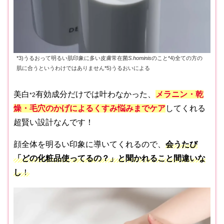
*3)うるおって明るい肌印象に多い皮膚常在菌
S.hominis
のこと*4)全ての方の
肌に合うというわけではありません*5)うるおいによる
美白
有効成分だけでは叶わなかった、
メラニン・乾
*2
燥・毛穴のかげによるくすみ悩みまでケア
してくれる
超賢い設計なんです！
顔全体を明るい印象に導いてくれるので、
会うたび
「どの化粧品使ってるの？」と聞かれること間違いな
し
！