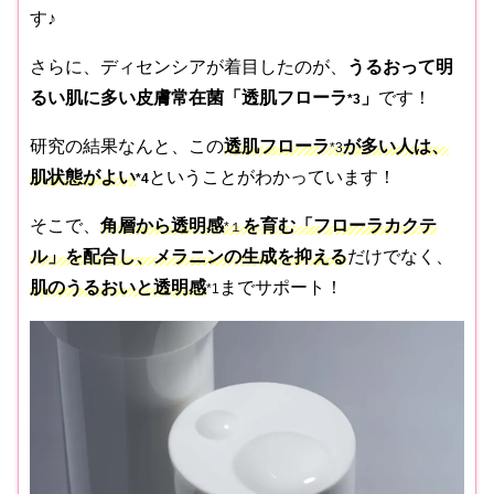
す♪
さらに、ディセンシアが着目したのが、
うるおって明
るい肌に多い皮膚常在菌「透肌フローラ
」
です！
*3
研究の結果なんと、この
透肌フローラ
が多い人は、
*3
肌状態がよい
ということがわかっています！
*4
そこで、
角層から透明感
を育む「フローラカクテ
*１
ル
」を配合し、メラニンの生成を抑える
だけでなく、
肌のうるおいと透明感
までサポート！
*1