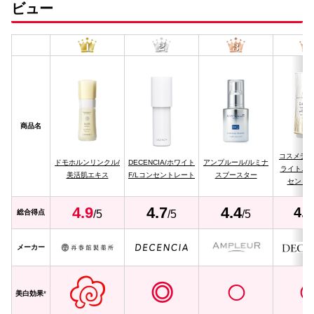
ビュー
商品名
コスメデコ
ドモホルンリンクル/
DECENCIA/ホワイト
アンプルール/ルミナ
ライトニ
美活肌エキス
F/Lコンセントレート
スブースター
セント
4.
9
4.
7
4.4
4.1
総合得点
/5
/5
/5
メーカー
◎
◯
美白効果
*