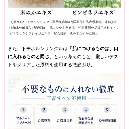
*1)販売名:ドモホルンリンクル薬用美容液c *)医薬部外品表示名称：米糠抽出
物加水分解液A（配合目的：肌にツヤを与える）**)医薬部外品表示名称：ピン
ピネラサキシフレイジエキス（配合目的：肌をすこやかに保つ）
また、ドモホルンリンクルは
「肌につけるものは、口
に入れるものと同じ」
という考えのもと、厳しいテス
トをクリアした原料を使用する徹底ぶり
。