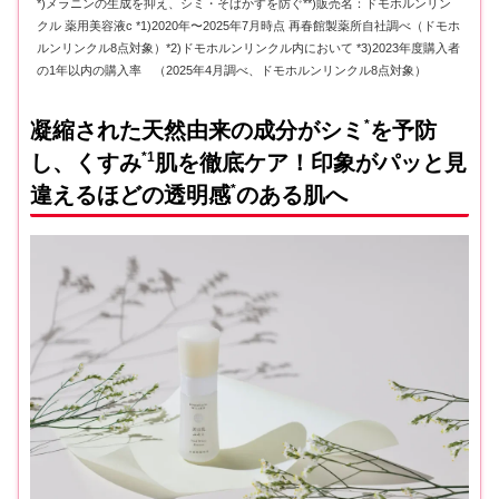
*)メラニンの生成を抑え、シミ・そばかすを防ぐ**)販売名：ドモホルンリン
クル 薬用美容液c *1)2020年〜2025年7月時点 再春館製薬所自社調べ（ドモホ
ルンリンクル8点対象）*2)ドモホルンリンクル内において *3)2023年度購入者
の1年以内の購入率 （2025年4月調べ、ドモホルンリンクル8点対象）
*
凝縮された天然由来の成分がシミ
を予防
*1
し、くすみ
肌を徹底ケア！印象がパッと見
*
違えるほどの透明感
のある肌へ