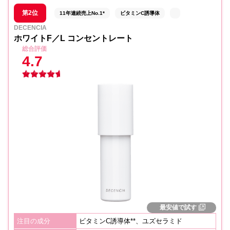
第2位
11年連続売上No.1*
ビタミンC誘導体
DECENCIA
ホワイトF／L コンセントレート
総合評価
4.7
最安値で試す
注目の成分
ビタミンC誘導体**、ユズセラミド