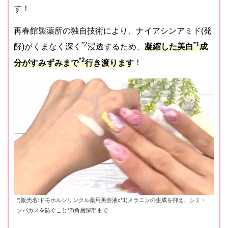
す！
再春館製薬所の独自技術により、ナイアシンアミド(発
*2
*1
酵)がくまなく深く
浸透するため、
凝縮した美白
成
*2
分がすみずみまで
行き渡ります
！
*)販売名:ドモホルンリンクル薬用美容液c*1)メラニンの生成を抑え、シミ・
ソバカスを防ぐこと*2)角層深部まで