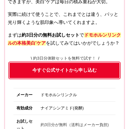
できますが、美白
*
ケアは毎日の積み重ねが大切。
実際に続けて使うことで、これまでとは違う、パッと
光り輝くような肌印象へ導いてくれますよ。
まずは
約3日分の無料お試しセット
で
ドモホルンリンク
ルの本格美白
*
ケア
を試してみてはいかがでしょうか？
約3日分体験セットを無料で試す！
今すぐ公式サイトから申し込む
メーカー
ドモホルンリンクル
有効成分
ナイアシンアミド(発酵)
お試しセ
約3日分が無料（送料はメーカー負担)
ット