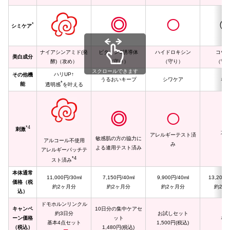
◎
◯
*
シミケア
ナイアシンアミド(発
ビタミンC誘導体
ハイドロキシン
コウ
美白成分
酵)（攻め）
（守り）
（守り）
（守
スクロールできます
ハリUP↑
その他機
うるおいキープ
シワケア
な
*
能
透明感
を叶える
◎
◯
ー
*4
刺激
不
アレルギーテスト済
敏感肌の方の協力に
アルコール不使用
み
よる連用テスト済み
アレルギーパッチテ
*4
スト済み
本体通常
11,000円/30ml
7,150円/40ml
9,900円/40ml
13,200円
価格（税
約2ヶ月分
約2ヶ月分
約2ヶ月分
約2ヶ
込）
ドモホルンリンクル
キャンペ
10日分の集中ケアセ
約3日分
お試しセット
ーン価格
ット
な
基本4点セット
1,500円(税込)
（税込）
1,480円(税込)