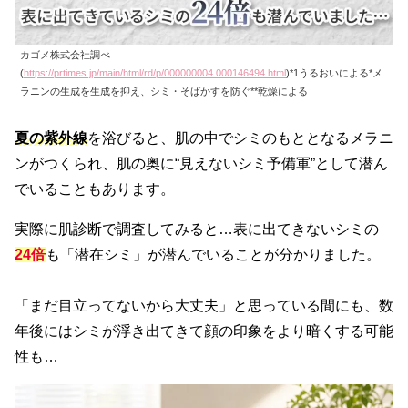
カゴメ株式会社調べ
(
https://prtimes.jp/main/html/rd/p/000000004.000146494.html
)*1うるおいによる*メ
ラニンの生成を生成を抑え、シミ・そばかすを防ぐ**乾燥による
夏の紫外線
を浴びると、肌の中でシミのもととなるメラニ
ンがつくられ、肌の奥に“見えないシミ予備軍”として潜ん
でいることもあります。
実際に肌診断で調査してみると…表に出てきないシミの
24倍
も「潜在シミ」が潜んでいることが分かりました。
「まだ目立ってないから大丈夫」と思っている間にも、数
年後にはシミが浮き出てきて顔の印象をより暗くする可能
性も…