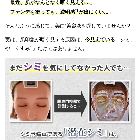
「
最近、肌がなんとなく暗く見える…
」
*1
「
ファンデを塗っても、透明感
が出にくい…
」
そんなふうに感じて、美白
*
美容液を探していませんか？
実は、肌印象が暗く見える原因は、
今見えている
「シミ」
や「くすみ
**
」だけではありません。