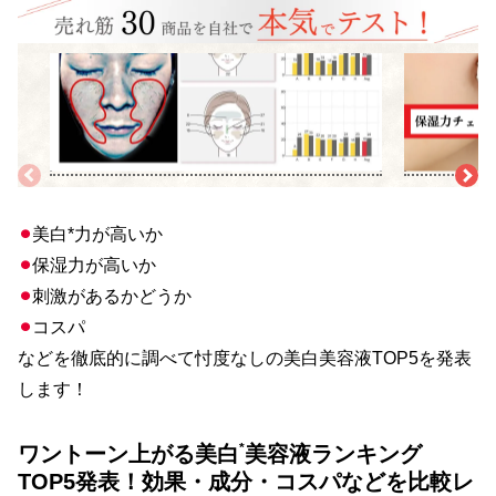
検証1
検証2
<美白効果>
<保湿力>
専門カメラで美白美容液の使用後の肌状況を毎日分析。シミ・
水分保持チェッ
シワ・ハリ不足・毛穴などにアプローチしているか検証。ま
測。1時間後の水分
た、美白成分の充実度まで採点。
◎と判断。
⚫︎
美白*力が高いか
⚫︎
保湿力が高いか
⚫︎
刺激があるかどうか
⚫︎
コスパ
などを徹底的に調べて忖度なしの美白美容液TOP5を発表
します！
*
ワントーン上がる美白
美容液ランキング
TOP5発表！効果・成分・コスパなどを比較レ