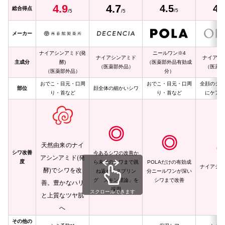
4.9
4
.7
4.5
4.
総合得点
/5
/5
/5
メーカー
ナイアシンアミド(発
ニールワン※4
ナイアシンアミド
ナイアシ
主成分
酵)
（医薬部外品有効成
（医薬部外品）
（医薬部
（医薬部外品）
分）
おでこ・目元・口周
おでこ・目元・口周
全顔のシワ
部位
顔全体の細かいシワ
り・首など
り・首など
にケアし
◎
◎
天然由来のナイ
シワ改善
今あるシワの改善か
アシンアミド(発
度
ら未来のシワまで跳
POLAだけの有効成
ナイアシン
酵)でシワを改
ね返せ「スプリン
分ニールワンが深い
合
グ スキン理論」を
シワまで改善
善。豊かなハリ
採用
スクロールできます
と上質なツヤ肌
へ
その他の