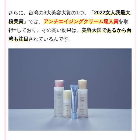
さらに、台湾の3大美容大賞の1つ、「
2022女人我最大
粉美賞
」では、
アンチエイジングクリーム達人賞
を取
得
しており、その高い効果は、
美容大国であるから台
*
*
湾も注目
されているんです。