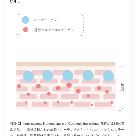
です。
*8)INCI（International Nomenclature of Cosmetic Ingredients 化粧品原料国際
命名法）に新規登録された成分「オーランチオキトリウムリマシヌム/コラー
ゲン発酵液（医薬部外品表示名称：発酵コラーゲンオリゴペプチド）」とし