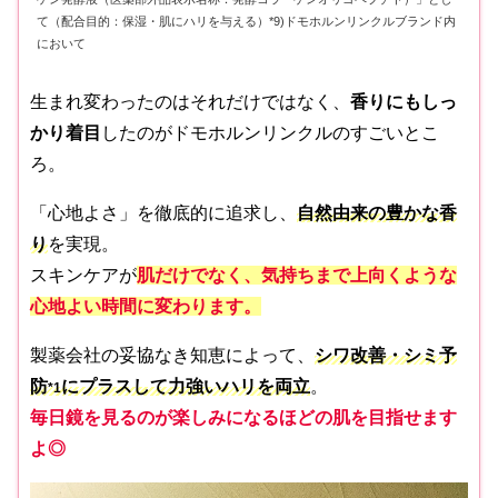
て（配合目的：保湿・肌にハリを与える）*9)ドモホルンリンクルブランド内
において
生まれ変わったのはそれだけではなく、
香りにもしっ
かり着目
したのがドモホルンリンクルのすごいとこ
ろ。
「心地よさ」を徹底的に追求し、
自然由来の豊かな香
り
を実現。
スキンケアが
肌だけでなく、気持ちまで上向くような
心地よい時間に変わります。
製薬会社の妥協なき知恵によって、
シワ改善・シミ予
防
にプラスして力強いハリを両立
。
*1
毎日鏡を見るのが楽しみになるほどの肌を目指せます
よ◎