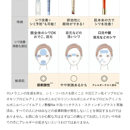
※)メラニンの生成を抑え、シミ・ソバカスを防ぐこと ※2)三フッ化イソプロピル
オキソプロピルアミノカルボニルピロリジンカルボニルメチルプロピルアミノカ
ルボニルベンゾイルアミノ酢酸Na ※3)パッチテスト・スティンギングテスト実施
済み。すべての人にかゆみなどの皮膚刺激が発生しないことを保証するものでは
ありません。お肌に合うか心配な方はまずは二の腕などでお試しください※4)全
ての方にアレルギーが起きないというわけではありません