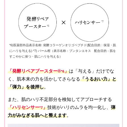
*6)医薬部外品表示名称: 発酵コラーゲンオリゴペプチド(配合目的：保湿・肌
にハリを与える) *7) パール柑（表示名称：ブンタンエキス 配合目的：肌を
すこやかに保つ・肌にハリを与える）
「発酵リペアブースター®
」
は「与える」だけでな
*
6
く、肌本来の力を活かしてさらなる
「うるおい力」と
「弾力」を後押し
。
また、肌のハリ不足部分を検知してアプローチする
「ハリセンサー
」
技術がハリのムラを均一化し、
弾
*7
力がみなぎる肌へと整えます
。