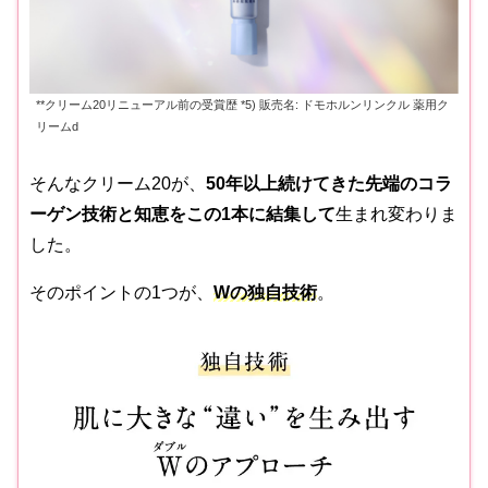
**クリーム20リニューアル前の受賞歴 *5) 販売名: ドモホルンリンクル 薬用ク
リームd
そんなクリーム20が、
50年以上続けてきた先端のコラ
ーゲン技術と知恵をこの1本に結集して
生まれ変わりま
した。
そのポイントの1つが、
Wの独自技術
。