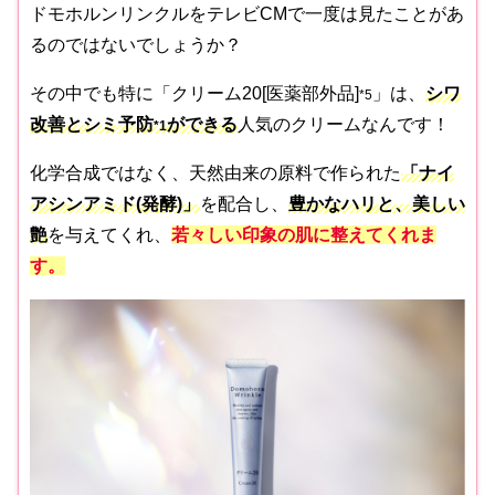
ドモホルンリンクルをテレビCMで一度は見たことがあ
るのではないでしょうか？
その中でも特に「クリーム20[医薬部外品]
」は、
シワ
*5
改善とシミ予防
ができる
人気のクリームなんです！
*1
化学合成ではなく、天然由来の原料で作られた
「ナイ
アシンアミド
(発酵)
」
を配合し、
豊かなハリと、美しい
艶
を与えてくれ、
若々しい印象の肌に整えてくれま
す。