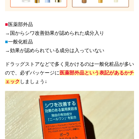
■
医薬部外品
→国からシワ改善効果が認められた成分入り
■
一般化粧品
→効果が認められている成分は入っていない
ドラッグストアなどで多く見かけるのは一般化粧品が多い
ので、必ずパッケージに
医薬部外品という表記があるかチ
ェック
しましょう↓