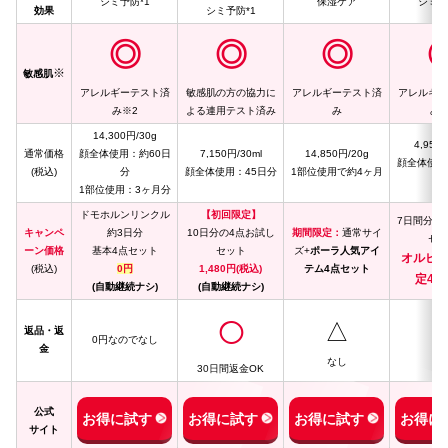
シミ予防*1
保湿ケア
シミ予
効果
シミ予防*1
◎
◎
◎
※
敏感肌
アレルギーテスト済
敏感肌の方の協力に
アレルギーテスト済
アレルギー
み※2
よる連用テスト済み
み
み※
14,300円/30g
4,950
通常価格
顔全体使用：約60日
7,150円/30ml
14,850円/20g
顔全体使用
(税込)
分
顔全体使用：45日分
1部位使用で約4ヶ月
分
1部位使用：3ヶ月分
ドモホルンリンクル
【初回限定】
7日間分の
キャンペ
約3日分
10日分の4点お試し
期間限定：
通常サイ
セッ
ーン価格
基本4点セット
セット
ズ+
ポーラ人気アイ
オルビ
(税込)
0円
1,480円(税込)
テム4点セット
定4,9
(自動継続ナシ)
(自動継続ナシ)
△
◯
返品・返
0円なのでなし
金
なし
な
30日間返金OK
公式
お得に試す
お得に試す
お得に試す
お得に
サイト