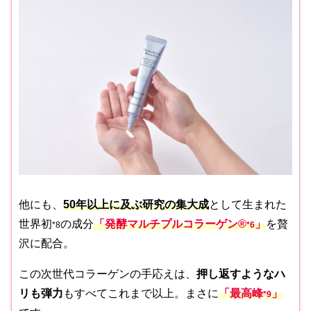
他にも、
50年以上に及ぶ研究の集大成
として生まれた
世界初
の成分
「発酵マルチプルコラーゲン
®
」
を贅
*8
*
6
沢に配合。
この次世代コラーゲンの手応えは、
押し返すようなハ
リも弾力
もすべてこれまで以上。まさに
「最高峰
」
*
9