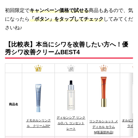
初回限定で
キャンペーン価格で試せる
商品もあるので、気
になったら
「ボタン」をタップしてチェック
してみてくだ
さいね♪
【比較表】本当にシワを改善したい方へ！優
秀シワ改善クリームBEST4
商品名
ディセンシア リンク
ドモホルンリンク
オルビス 
リンクルショット メ
ルO／L コンセント
ル クリーム20*
ライト
ディカル セラム
レート
N[医薬部外品]