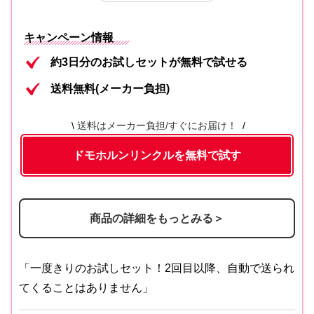
美活肌エキス[医薬部外品]（販売名 ドモ
内容②
キャンペーン情報
ホルンリンクル 薬用美容液c）
約3日分のお試しセットが無料で試せる
クリーム20[医薬部外品]（販売名 ドモ
内容③
送料無料(メーカー負担)
ホルンリンクル 薬用クリームd）
内容④
保護乳液
送料はメーカー負担/すぐにお届け！
ドモホルンリンクルを無料で試す
商品の詳細をもっとみる＞
「一度きりのお試しセット！2回目以降、自動で送られ
てくることはありません」