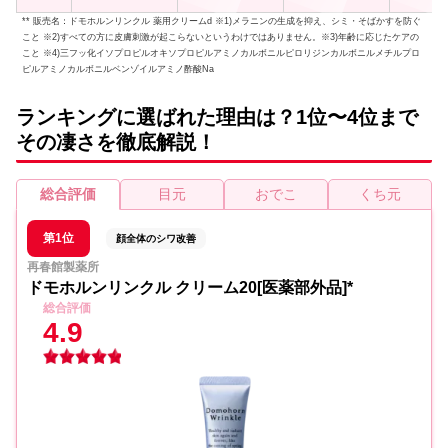
** 販売名：ドモホルンリンクル 薬用クリームd ※1)メラニンの生成を抑え、シミ・そばかすを防ぐ
こと ※2)すべての方に皮膚刺激が起こらないというわけではありません。※3)年齢に応じたケアの
こと ※4)三フッ化イソプロピルオキソプロピルアミノカルボニルピロリジンカルボニルメチルプロ
ピルアミノカルボニルベンゾイルアミノ酢酸Na
ランキングに選ばれた理由は？1位〜4位まで
その凄さを徹底解説！
総合評価
目元
おでこ
くち元
第1位
顔全体のシワ改善
再春館製薬所
ドモホルンリンクル クリーム20[医薬部外品]*
総合評価
4.9