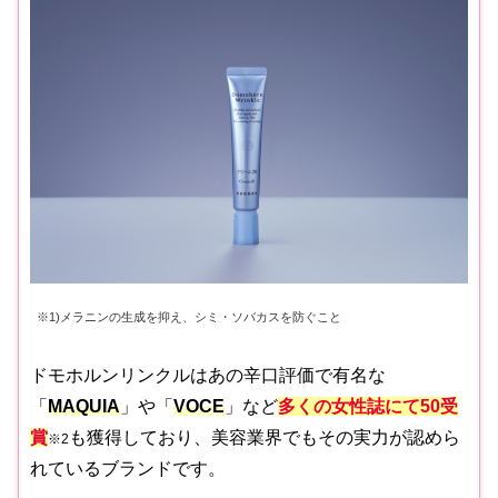
※1)メラニンの生成を抑え、シミ・ソバカスを防ぐこと
ドモホルンリンクルはあの辛口評価で有名な
「
MAQUIA
」や「
VOCE
」など
多くの女性誌にて50受
賞
も獲得しており、美容業界でもその実力が認めら
※2
れているブランドです。