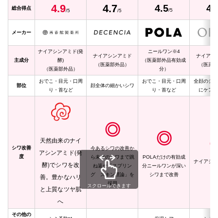
4.9
4
.7
4.5
4.
総合得点
/5
/5
/5
メーカー
ナイアシンアミド(発
ニールワン※4
ナイアシンアミド
ナイアシ
主成分
酵)
（医薬部外品有効成
（医薬部外品）
（医薬部
（医薬部外品）
分）
おでこ・目元・口周
おでこ・目元・口周
全顔のシワ
部位
顔全体の細かいシワ
り・首など
り・首など
にケアし
◎
◎
天然由来のナイ
シワ改善
今あるシワの改善か
アシンアミド(発
度
ら未来のシワまで跳
POLAだけの有効成
ナイアシン
酵)でシワを改
ね返せ「スプリン
分ニールワンが深い
合
グ スキン理論」を
シワまで改善
善。豊かなハリ
採用
スクロールできます
と上質なツヤ肌
へ
その他の