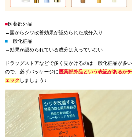
■
医薬部外品
→国からシワ改善効果が認められた成分入り
■
一般化粧品
→効果が認められている成分は入っていない
ドラッグストアなどで多く見かけるのは一般化粧品が多い
ので、必ずパッケージに
医薬部外品という表記があるかチ
ェック
しましょう↓