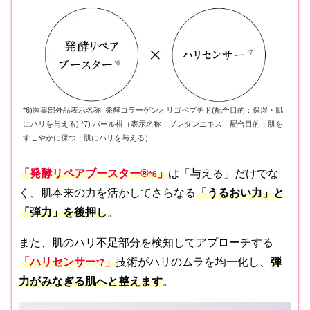
*6)医薬部外品表示名称: 発酵コラーゲンオリゴペプチド(配合目的：保湿・肌
にハリを与える) *7) パール柑（表示名称：ブンタンエキス 配合目的：肌を
すこやかに保つ・肌にハリを与える）
「発酵リペアブースター®
」
は「与える」だけでな
*
6
く、肌本来の力を活かしてさらなる
「うるおい力」と
「弾力」を後押し
。
また、肌のハリ不足部分を検知してアプローチする
「ハリセンサー
」
技術がハリのムラを均一化し、
弾
*7
力がみなぎる肌へと整えます
。