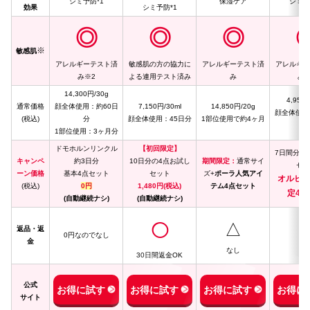
シミ予防*1
保湿ケア
シミ予
効果
シミ予防*1
◎
◎
◎
※
敏感肌
アレルギーテスト済
敏感肌の方の協力に
アレルギーテスト済
アレルギー
み※2
よる連用テスト済み
み
み※
14,300円/30g
4,950
通常価格
顔全体使用：約60日
7,150円/30ml
14,850円/20g
顔全体使用
(税込)
分
顔全体使用：45日分
1部位使用で約4ヶ月
分
1部位使用：3ヶ月分
ドモホルンリンクル
【初回限定】
7日間分の
キャンペ
約3日分
10日分の4点お試し
期間限定：
通常サイ
セッ
ーン価格
基本4点セット
セット
ズ+
ポーラ人気アイ
オルビ
(税込)
0円
1,480円(税込)
テム4点セット
定4,9
(自動継続ナシ)
(自動継続ナシ)
△
◯
返品・返
0円なのでなし
金
なし
な
30日間返金OK
公式
お得に試す
お得に試す
お得に試す
お得に
サイト