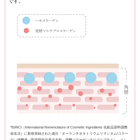
です。
*8)INCI（International Nomenclature of Cosmetic Ingredients 化粧品原料国際
命名法）に新規登録された成分「オーランチオキトリウムリマシヌム/コラー
ゲン発酵液（医薬部外品表示名称：発酵コラーゲンオリゴペプチド）」とし