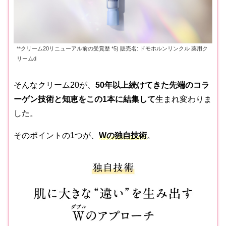
**クリーム20リニューアル前の受賞歴 *5) 販売名: ドモホルンリンクル 薬用ク
リームd
そんなクリーム20が、
50年以上続けてきた先端のコラ
ーゲン技術と知恵をこの1本に結集して
生まれ変わりま
した。
そのポイントの1つが、
Wの独自技術
。