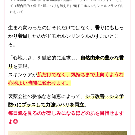
て（配合目的：保湿・肌にハリを与える）*9)ドモホルンリンクルブランド内
において
生まれ変わったのはそれだけではなく、
香りにもしっ
かり着目
したのがドモホルンリンクルのすごいとこ
ろ。
「心地よさ」を徹底的に追求し、
自然由来の豊かな香
り
を実現。
スキンケアが
肌だけでなく、気持ちまで上向くような
心地よい時間に変わります。
製薬会社の妥協なき知恵によって、
シワ改善・シミ予
防
にプラスして力強いハリを両立
。
*1
毎日鏡を見るのが楽しみになるほどの肌を目指せます
よ◎