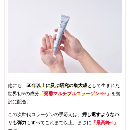
他にも、
50年以上に及ぶ研究の集大成
として生まれた
世界初
の成分
「発酵マルチプルコラーゲン
®
」
を贅
*8
*
6
沢に配合。
この次世代コラーゲンの手応えは、
押し返すようなハ
リも弾力
もすべてこれまで以上。まさに
「最高峰
」
*
9