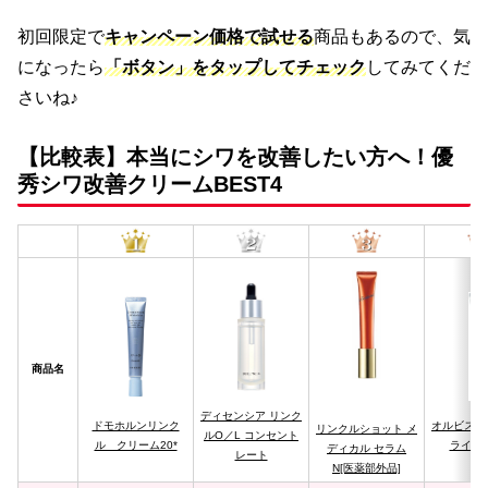
初回限定で
キャンペーン価格で試せる
商品もあるので、気
になったら
「ボタン」をタップしてチェック
してみてくだ
さいね♪
【比較表】本当にシワを改善したい方へ！優
秀シワ改善クリームBEST4
商品名
ディセンシア リンク
ドモホルンリンク
オルビス 
リンクルショット メ
ルO／L コンセント
ル クリーム20*
ライト
ディカル セラム
レート
N[医薬部外品]