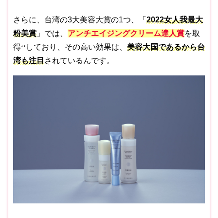
さらに、台湾の3大美容大賞の1つ、「
2022女人我最大
粉美賞
」では、
アンチエイジングクリーム達人賞
を取
得
しており、その高い効果は、
美容大国であるから台
*
*
湾も注目
されているんです。