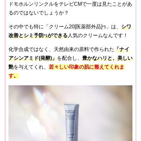
ドモホルンリンクルをテレビCMで一度は見たことがあ
るのではないでしょうか？
その中でも特に「クリーム20[医薬部外品]
」は、
シワ
*5
改善とシミ予防
ができる
人気のクリームなんです！
*1
化学合成ではなく、天然由来の原料で作られた
「ナイ
アシンアミド
(発酵)
」
を配合し、
豊かなハリと、美しい
艶
を与えてくれ、
若々しい印象の肌に整えてくれま
す。