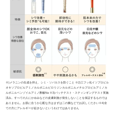
※)メラニンの生成を抑え、シミ・ソバカスを防ぐこと ※2)三フッ化イソプロピル
オキソプロピルアミノカルボニルピロリジンカルボニルメチルプロピルアミノカ
ルボニルベンゾイルアミノ酢酸Na ※3)パッチテスト・スティンギングテスト実施
済み。すべての人にかゆみなどの皮膚刺激が発生しないことを保証するものでは
ありません。お肌に合うか心配な方はまずは二の腕などでお試しください※4)全
ての方にアレルギーが起きないというわけではありません