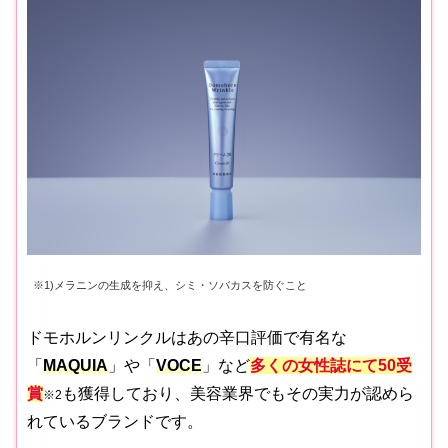
※1)メラニンの生成を抑え、シミ・ソバカスを防ぐこと
ドモホルンリンクルはあの辛口評価で有名な
「
MAQUIA
」や「
VOCE
」など
多くの女性誌にて50受
賞
も獲得しており、美容業界でもその実力が認めら
※2
れているブランドです。