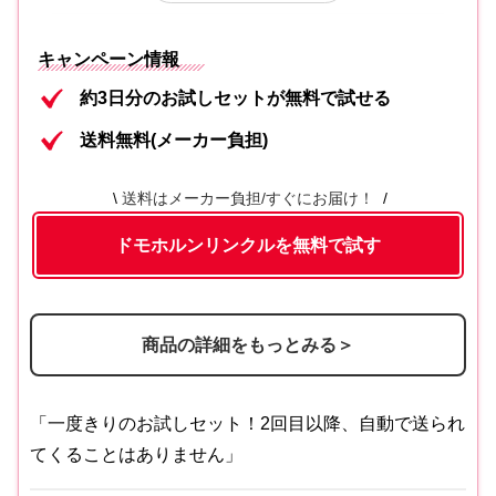
美活肌エキス[医薬部外品]（販売名 ドモ
内容②
キャンペーン情報
ホルンリンクル 薬用美容液c）
約3日分のお試しセットが無料で試せる
クリーム20[医薬部外品]（販売名 ドモ
内容③
送料無料(メーカー負担)
ホルンリンクル 薬用クリームd）
内容④
保護乳液
送料はメーカー負担/すぐにお届け！
ドモホルンリンクルを無料で試す
商品の詳細をもっとみる＞
「一度きりのお試しセット！2回目以降、自動で送られ
てくることはありません」