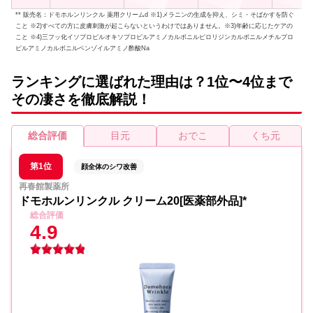
** 販売名：ドモホルンリンクル 薬用クリームd ※1)メラニンの生成を抑え、シミ・そばかすを防ぐ
こと ※2)すべての方に皮膚刺激が起こらないというわけではありません。※3)年齢に応じたケアの
こと ※4)三フッ化イソプロピルオキソプロピルアミノカルボニルピロリジンカルボニルメチルプロ
ピルアミノカルボニルベンゾイルアミノ酢酸Na
ランキングに選ばれた理由は？1位〜4位まで
その凄さを徹底解説！
総合評価
目元
おでこ
くち元
第1位
顔全体のシワ改善
再春館製薬所
ドモホルンリンクル クリーム20[医薬部外品]*
総合評価
4.9