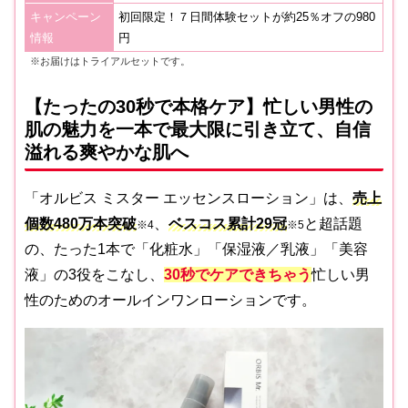
キャンペーン
初回限定！７日間体験セットが約25％オフの980
情報
円
※お届けはトライアルセットです。
【たったの30秒で本格ケア】忙しい男性の
肌の魅力を一本で最大限に引き立て、自信
溢れる爽やかな肌へ
「オルビス ミスター エッセンスローション」は、
売上
個数480万本突破
、
ベスコス累計29冠
と超話題
※4
※5
の、たった1本で「化粧水」「保湿液／乳液」「美容
液」の3役をこなし、
30秒でケアできちゃう
忙しい男
性のためのオールインワンローションです。