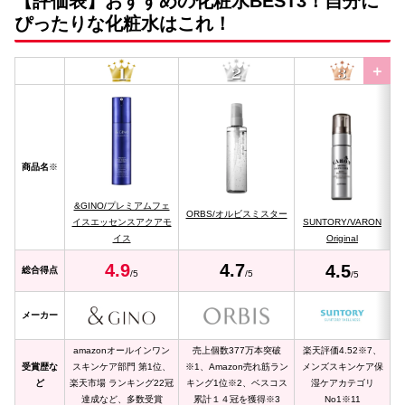
【評価表】おすすめの化粧水BEST3！自分に
ぴったりな化粧水はこれ！
＋
商品名
※
&GINO/プレミアムフェ
ORBS/オルビスミスター
イスエッセンスアクアモ
SUNTORY/VARON
イス
Original
4.
9
4.7
4.
5
総合得点
/5
/5
/5
メーカー
amazonオールインワン
売上個数377万本突破
楽天評価4.52※7、
受賞歴
な
スキンケア部門 第1位、
※1、Amazon売れ筋ラン
メンズスキンケア保
ど
楽天市場 ランキング22冠
キング1位※2、ベスコス
湿ケアカテゴリ
達成など、多数受賞
累計１４冠を獲得※3
No1※11