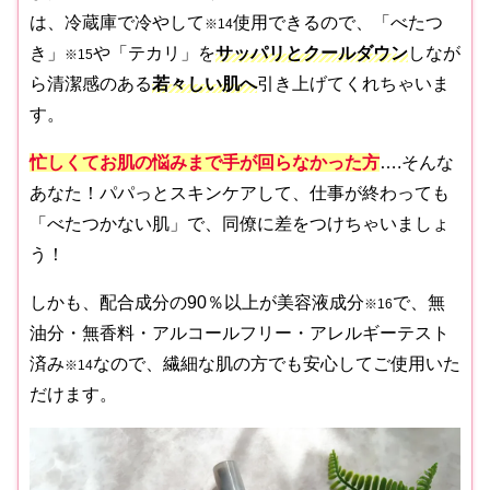
は、冷蔵庫で冷やして
使用できるので、「べたつ
※14
き」
や「テカリ」を
サッパリとクールダウン
しなが
※15
ら清潔感のある
若々しい肌へ
引き上げてくれちゃいま
す。
忙しくてお肌の悩みまで手が回らなかった方
….そんな
あなた！パパっとスキンケアして、仕事が終わっても
「べたつかない肌」で、同僚に差をつけちゃいましょ
う！
しかも、配合成分の90％以上が美容液成分
で、無
※16
油分・無香料・アルコールフリー・アレルギーテスト
済み
なので、繊細な肌の方でも安心してご使用いた
※14
だけます。