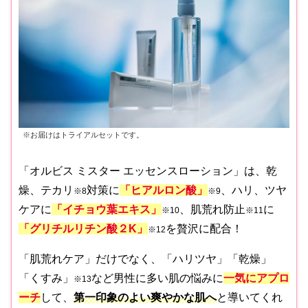
※お届けはトライアルセットです。
「オルビス ミスター エッセンスローション」は、乾
燥、テカリ
対策に
「ヒアルロン酸」
、ハリ、ツヤ
※8
※9
ケアに
「イチョウ葉エキス」
、肌荒れ防止
に
※10
※11
「グリチルリチン酸２K」
を贅沢に配合！
※12
「肌荒れケア」だけでなく、「ハリツヤ」「乾燥」
「くすみ」
など男性に多い肌の悩みに
一気にアプロ
※13
ーチ
して、
第一印象のよい爽やかな肌へ
と導いてくれ