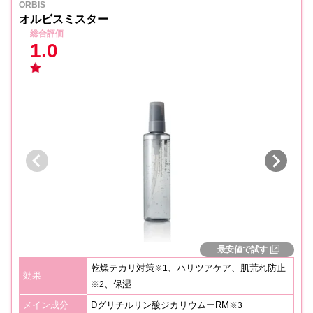
ORBIS
オルビスミスター
総合評価
1.0
最安値で試す
乾燥テカリ対策
、ハリツアケア、肌荒れ防止
※1
効果
、保湿
※2
メイン成分
Dグリチルリン酸ジカリウムーRM
※3