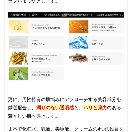
ラブルまでケアします。
更に、男性特有の肌悩みにアプローチする美容成分を
厳選配合し、
濁りのない透明感
と、
ハリと弾力
のある
若々しい肌へ導きます。
１本で化粧水、乳液、美容液、クリームの4つの役目を