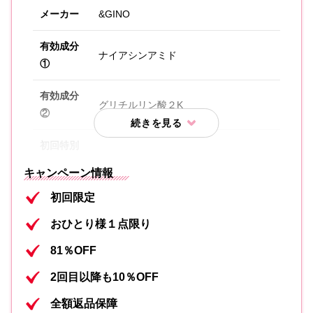
メーカー
&GINO
有効成分
ナイアシンアミド
①
有効成分
グリチルリン酸２K
②
初回特別
キャンペ
980円（送料無料）
キャンペーン情報
ーン価格
初回限定
内容①
オールインワン化粧水（50mL）
おひとり様１点限り
81％OFF
2回目以降も10％OFF
全額返品保障