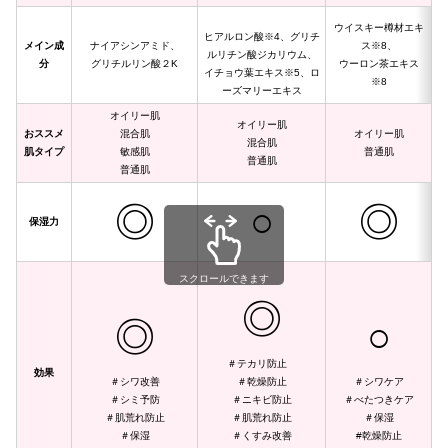
ウイスキー樽材エキ
ヒアルロン酸※4、グリチ
メイン成
ナイアシンアミド、
ス※8、
ルリチン酸ジカリウム、
分
グリチルリン酸２K
ウーロン茶エキス
イチョウ葉エキス※5、ロ
※8
ーズマリーエキス
オイリー肌
オイリー肌
おススメ
混合肌
オイリー肌
混合肌
肌タイプ
敏感肌
普通肌
普通肌
普通肌
◎
○
◎
保湿力
スクロールできます
◎
◎
○
＃テカリ防止
効果
＃シワ改善
＃乾燥防止
＃シワケア
＃シミ予防
＃ニキビ防止
＃べたつきケア
＃肌荒れ防止
＃肌荒れ防止
＃保湿
＃保湿
＃くすみ改善
#乾燥防止