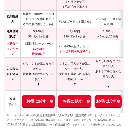
＃ハリツヤケア
＃毛穴汚れを落とす
無香料、無着色、アルコ
低刺激処
ールフリーで作られてい
アレルギーテスト済
方
アレルギーテスト済み※6
るので肌に優しく、安心
み※10
通常価格
5,280円
2,420円
3,300円
(税込)
50ml/約2ヵ月分
180ml/約3ヵ月分
40mL/約20日分
お得なキ
初回特別キャンペーン
7日分の6点お試しセット
ャンペー
81％OFF
–
オルビス初回限定980円
ン
特価980円
若々しい肌を手に入
シワ、シミが気になって
くすみ、毛穴ケアが気に
れたい人
こんな人
きた人、
なってきた人、
肌トラブルに強くな
におスス
最近老け顔が気になって
女性から褒められる肌を
りたい人
メ
きた人
目指したい人
▼
▼
▼
公式
お得に試す
お得に試す
お得に試す
サイト
※１）ミスターシリーズの総売上個数(98年10月～23年1月の販売実績)※2）オルビス ミスターにて
フェイスケアセット1位（2023年7月4日調べ※3) ミスタースキンケアシリーズ（2020年1月1日～
2022年12月31日までの累計獲得数）※4）保湿成分※5）イチョウエキス＝好印象なハリとツヤのあ