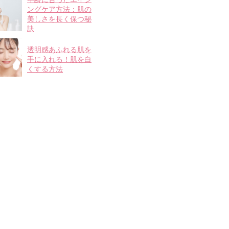
ングケア方法：肌の
美しさを長く保つ秘
訣
透明感あふれる肌を
手に入れる！肌を白
くする方法