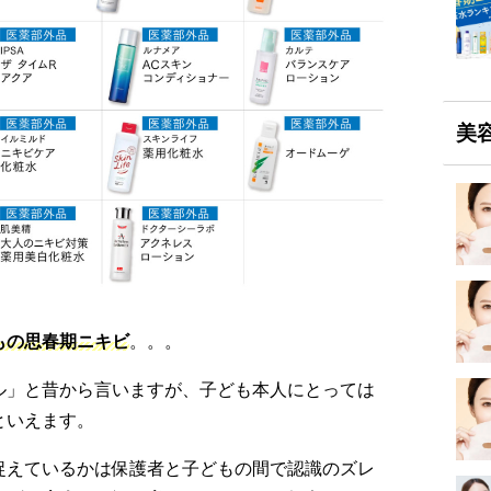
美
もの思春期ニキビ
。。。
ル」と昔から言いますが、子ども本人にとっては
といえます。
捉えているかは保護者と子どもの間で認識のズレ