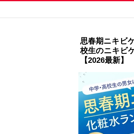
思春期ニキビケ
校生のニキビ
【2026最新】