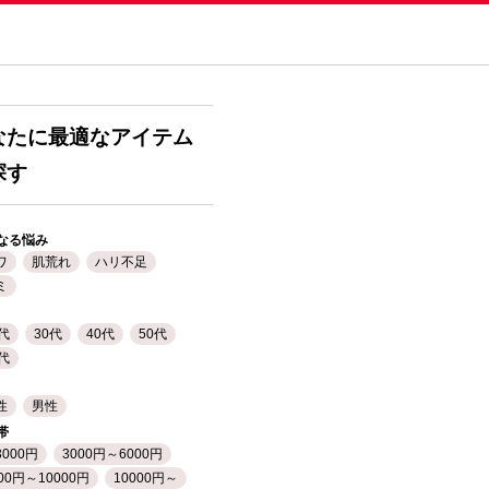
なたに最適なアイテム
探す
なる悩み
ワ
肌荒れ
ハリ不足
ミ
0代
30代
40代
50代
0代
性
男性
帯
3000円
3000円～6000円
00円～10000円
10000円～