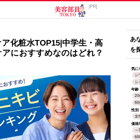
あ
ア化粧水TOP15|中学生・高
を
ケアにおすすめなのはどれ？
気に
シ
シ
年齢
2
6
性別
女
価格
～
60