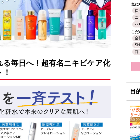
気に
保
ニ
ハ
こだ
全
S
口
れる毎日へ！超有名ニキビケア化
ト！
目