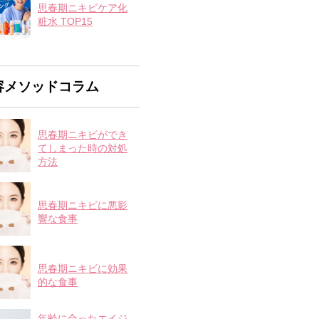
思春期ニキビケア化
粧水 TOP15
容メソッドコラム
思春期ニキビができ
てしまった時の対処
方法
思春期ニキビに悪影
響な食事
思春期ニキビに効果
的な食事
年齢に合ったエイジ