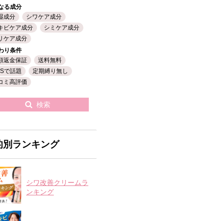
なる成分
湿成分
シワケア成分
キビケア成分
シミケア成分
リケア成分
わり条件
額返金保証
送料無料
NSで話題
定期縛り無し
コミ高評価
検索
的別ランキング
シワ改善クリームラ
ンキング