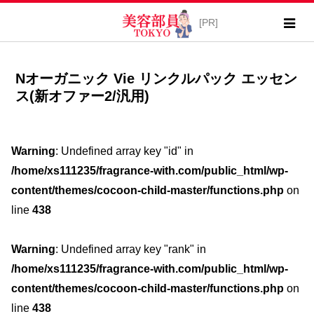
Nオーガニック Vie リンクルパック エッセン
ス(新オファー2/汎用)
Warning
: Undefined array key "id" in
/home/xs111235/fragrance-with.com/public_html/wp-
content/themes/cocoon-child-master/functions.php
on
line
438
Warning
: Undefined array key "rank" in
/home/xs111235/fragrance-with.com/public_html/wp-
content/themes/cocoon-child-master/functions.php
on
line
438