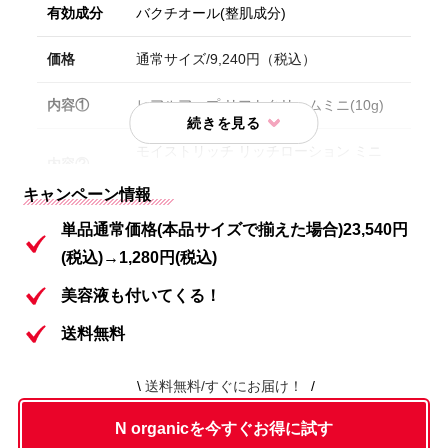
有効成分
バクチオール(整肌成分)
価格
通常サイズ/9,240円（税込）
内容①
ヒアルアップ リフトクリームミニ(10g)
モイストリッチ リッチローション ミニ
内容②
(20mL)
キャンペーン情報
内容③
リンクルパック エッセンスパウチ(2枚)
単品通常価格(本品サイズで揃えた場合)23,540円
(税込)→1,280円(税込)
内容④
クレンジングジェル パウチ(2枚)
美容液も付いてくる！
送料無料
送料無料/すぐにお届け！
N organicを今すぐお得に試す