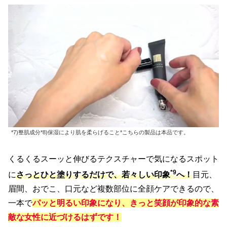
*7)整肌成分*8)保湿により肌を柔らげること*こちらの製品は本品です。
くるくるスーッと伸びるテクスチャーで気になるスポット
*9
に
さっとひと塗りするだけで、若々しい印象
へ！
目元、
眉間、おでこ、口元など複数部位に全顔ケアできるので、
一本で
パッと明るい印象になり、きっと笑顔が印象的な素
敵な女性に近づけるはずです！