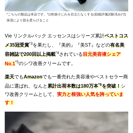
*こちらの製品は本品です。*1)乾燥小じわを目立たなくする(効能評価試験済み)*2)
保湿により肌を柔らげること
Vie リンクルパック エッセンスはシリーズ累計
ベストコス
*3
メ35冠受賞
を果たし、『美的』『美ST』などの
有名美
*4
容雑誌で200回以上掲載
されている
目元美容液シェア
*5
No.1
のシワ改善クリームです。
楽天
でも
Amazon
でも一番売れた美容液やベストセラー商
*6
品に選ばれ、なんと
累計出荷本数は180万本
を突破！
シ
ワ改善クリームとして、
実力と根強い人気を誇っていま
す！