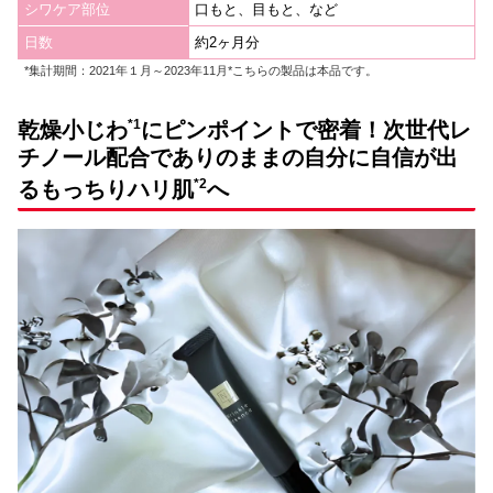
シワケア部位
口もと、目もと、など
日数
約2ヶ月分
*集計期間：2021年１月～2023年11月*こちらの製品は本品です。
*1
乾燥小じわ
にピンポイントで密着！次世代レ
チノール配合でありのままの自分に自信が出
*2
るもっちりハリ肌
へ