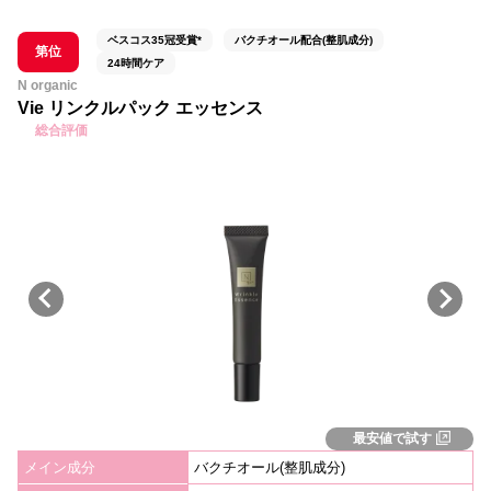
ベスコス35冠受賞*
バクチオール配合(整肌成分)
第位
24時間ケア
N organic
Vie リンクルパック エッセンス
総合評価
最安値で試す
メイン成分
バクチオール(整肌成分)