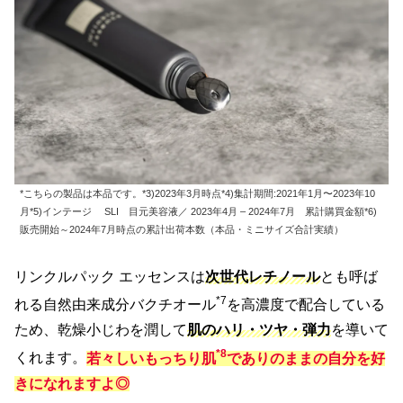
*こちらの製品は本品です。*3)2023年3月時点*4)集計期間:2021年1月〜2023年10
月*5)インテージ SLI 目元美容液／ 2023年4月 – 2024年7月 累計購買金額*6)
販売開始～2024年7月時点の累計出荷本数（本品・ミニサイズ合計実績）
リンクルパック エッセンスは
次世代レチノール
とも呼ば
*7
れる自然由来成分バクチオール
を高濃度で配合している
ため、乾燥小じわを潤して
肌のハリ・ツヤ・弾力
を導いて
*8
くれます。
若々しいもっちり肌
でありのままの自分を好
きになれますよ◎