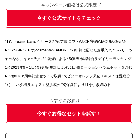
キャンペーン価格は公式限定
今すぐ公式サイトをチェック
*1)N organic basic シリーズ27冠受賞 ロフト/VoCE/美的/MAQUIA/楽天/＆
ROSY/GINGER/@cosme/WWD/MORE *2)年齢に応じたお手入れ *3)ハリ・ツ
ヤのなさ、キメの乱れ *4)乾燥による *5)楽天市場総合ラデイリーランキング
1位2023年9月1日(金)更新(集計日:8月31日)※ローションセラムセットを含む
N organic 6周年記念セットで取得 *6)ビターオレンジ果皮エキス：保湿成分
*7）キハダ樹皮エキス：整肌成分 *8)保湿により肌を引き締める
すぐにお届け！
今すぐお得なセットを試す！