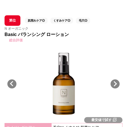
第位
肌荒れケア◎
くすみケア◎
毛穴◎
N オーガニック
Basic バランシング ローション
総合評価
最安値で試す