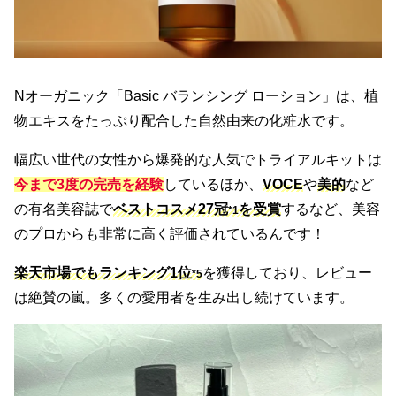
Nオーガニック「Basic バランシング ローション」は、植
物エキスをたっぷり配合した自然由来の化粧水です。
幅広い世代の女性から爆発的な人気でトライアルキットは
今まで3度の完売を経験
しているほか、
VOCE
や
美的
など
の有名美容誌で
ベストコスメ27冠
を受賞
するなど、美容
*1
のプロからも非常に高く評価されているんです！
楽天市場でもランキング1位
を獲得しており、レビュー
*5
は絶賛の嵐。多くの愛用者を生み出し続けています。