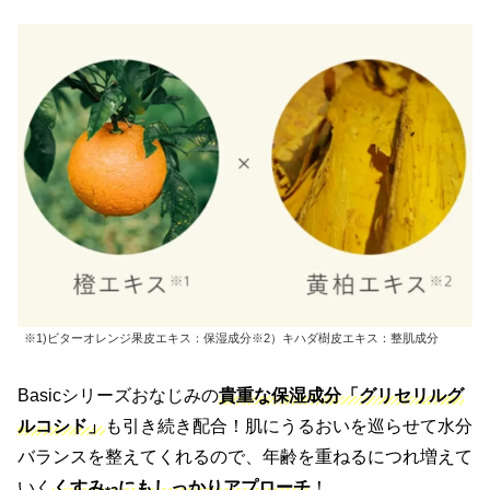
※1)ビターオレンジ果皮エキス：保湿成分※2）キハダ樹皮エキス：整肌成分
Basicシリーズおなじみの
貴重な保湿成分「グリセリルグ
ルコシド」
も引き続き配合！肌にうるおいを巡らせて水分
バランスを整えてくれるので、年齢を重ねるにつれ増えて
いく
くすみ
にもしっかりアプローチ
！