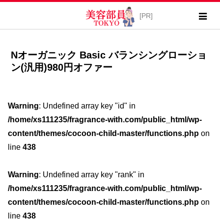
Nオーガニック Basic バランシングローショ
ン(汎用)980円オファー
Warning
: Undefined array key "id" in
/home/xs111235/fragrance-with.com/public_html/wp-
content/themes/cocoon-child-master/functions.php
on
line
438
Warning
: Undefined array key "rank" in
/home/xs111235/fragrance-with.com/public_html/wp-
content/themes/cocoon-child-master/functions.php
on
line
438