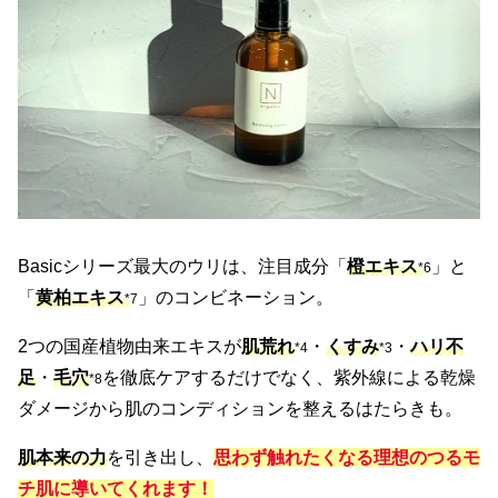
Basicシリーズ最大のウリは、注目成分「
橙エキス
」と
*
6
「
黄柏エキス
」のコンビネーション。
*
7
2つの国産植物由来エキスが
肌荒れ
・
くすみ
・
ハリ不
*4
*3
足
・
毛穴
を徹底ケアするだけでなく、紫外線による乾燥
*8
ダメージから肌のコンディションを整えるはたらきも。
肌本来の力
を引き出し、
思わず触れたくなる理想のつるモ
チ肌に導いてくれます！