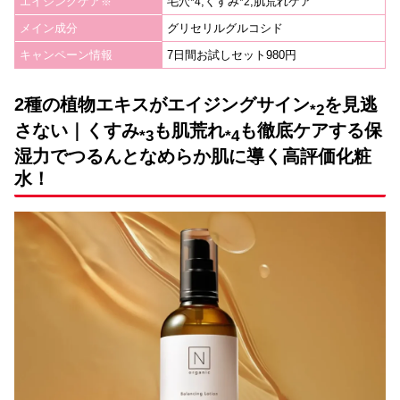
エイジングケア
毛穴
,くすみ
,肌荒れケア
※
*4
*2
メイン成分
グリセリルグルコシド
キャンペーン情報
7日間お試しセット980円
2種の植物エキスがエイジングサイン
を見逃
*2
さない｜くすみ
も
肌荒れ
も徹底ケアする保
*3
*4
湿力でつるんとなめらか肌に導く高評価化粧
水！