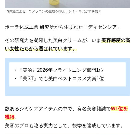
*)保湿による *1メラニンの生成を抑え、シミ・そばかすを防ぐ
ポーラ化成工業 研究所から生まれた「ディセンシア」
その研究力を凝縮した美白クリームが、いま
美容感度の高
い女性たちから選ばれています。
・『美的』2026年ブライトニング部門1位
・『美ST』でも美白ベストコスメ大賞1位
数あるシミケアアイテムの中で、有名美容雑誌で
W
1位を
獲得
。
美容のプロも唸る実力として、快挙を達成しています。