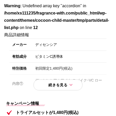
Warning
: Undefined array key "accordion" in
/home/xs111235/fragrance-with.com/public_html/wp-
content/themes/cocoon-child-master/tmp/parts/detail-
list.php
on line
12
商品詳細情報
メーカー
ディセンシア
有効成分
ビタミンC誘導体
特別価格
初回限定1,480円(税込)
ディセンシアホワイト スパイクｰVC ロー
内容①
ション(医薬部外品) (20mL)
ディセンシア ホワイトF／L コンセントレ
内容②
キャンペーン情報
ート(医薬部外品) (8mL)
トライアルセットが1,480円(税込)