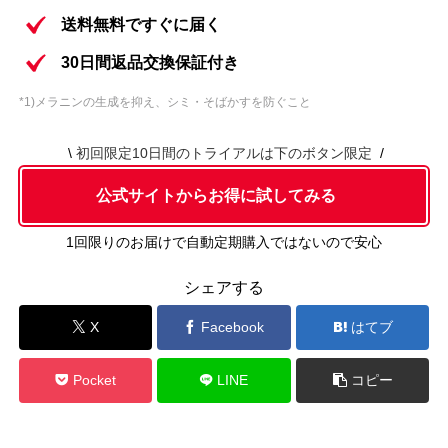
ディセンシアホワイト スパイクｰVC クリ
内容③
送料無料ですぐに届く
ーム (8g)
30日間返品交換保証付き
ディセンシア フォーミング ウォッシュ(2
内容④
包)
*1)メラニンの生成を抑え、シミ・そばかすを防ぐこと
初回限定10日間のトライアルは下のボタン限定
公式サイトからお得に試してみる
1回限りのお届け
で自動定期購入ではないので安心
シェアする
X
Facebook
はてブ
Pocket
LINE
コピー