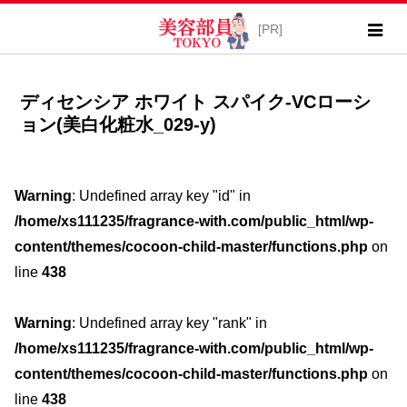
ディセンシア ホワイト スパイク-VCローシ
ョン(美白化粧水_029-y)
Warning
: Undefined array key "id" in
/home/xs111235/fragrance-with.com/public_html/wp-
content/themes/cocoon-child-master/functions.php
on
line
438
Warning
: Undefined array key "rank" in
/home/xs111235/fragrance-with.com/public_html/wp-
content/themes/cocoon-child-master/functions.php
on
line
438