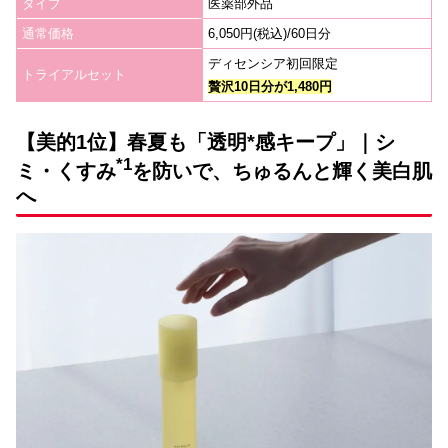
タイプ
医薬部外品
通常価格
6,050円(税込)/60日分
ディセンシア初回限定
トライアルセット
贅沢10
日分が1,480円
【美的1位】春夏も「透明*感キープ」｜シ
*1
ミ・くすみ
を防いで、ちゅるんと輝く美白肌
へ