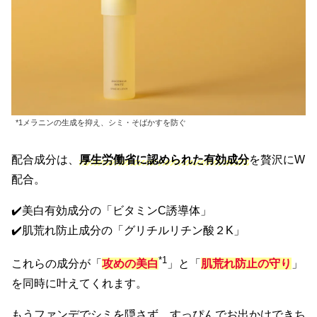
*1メラニンの生成を抑え、シミ・そばかすを防ぐ
配合成分は、
厚生労働省に認められた有効成分
を贅沢にW
配合。
✔️美白有効成分の「ビタミンC誘導体」
✔️肌荒れ防止成分の「グリチルリチン酸２K」
*1
これらの成分が「
攻めの美白
」と「
肌荒れ防止の守り
」
を同時に叶えてくれます。
もうファンデでシミを隠さず、すっぴんでお出かけできち