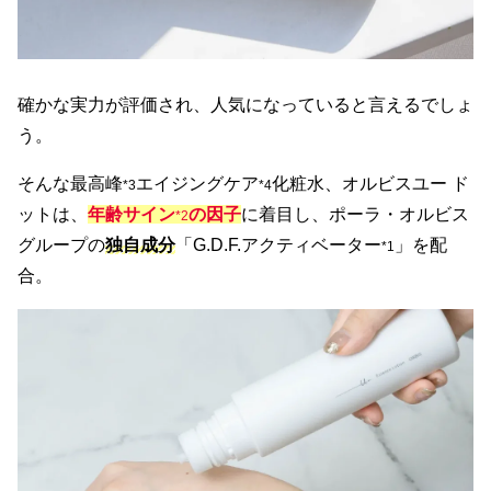
確かな実力が評価され、人気になっていると言えるでしょ
う。
そんな最高峰
エイジングケア
化粧水、オルビスユー ド
*3
*4
ットは、
年齢サイン
の因子
に着目し、ポーラ・オルビス
*2
グループの
独自成分
「G.D.F.アクティベーター
」を配
*1
合。