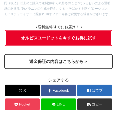
内容⑦
円（税込）以上のご購入で送料無料
*7)気持ちのこと
*8)うるおいによる透明
ト限定)
感のある肌 *9)メラニンの生成を抑え、シミ・そばかすを防ぐ(ローション、
モイスチャライザーに配合)*10)オファー内容は変更する場合がございます。
送料無料/すぐにお届け！
オルビスユードットを今すぐお得に試す
返金保証の内容はこちらから＞
シェアする
X
Facebook
はてブ
Pocket
LINE
コピー