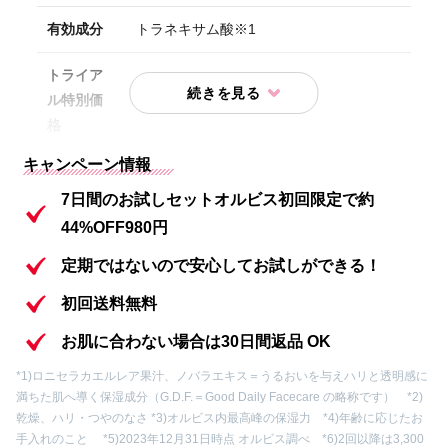
有効成分
トラネキサム酸※1
トライア
ル特別価
初回限定980円(送料無料）
格
キャンペーン情報
内容①
化粧水 7日間分
7日間のお試しセットオルビス初回限定で約
内容②
保湿液 7日間分
44%OFF980円
内容③
洗顔料 7日間分
定期ではないので安心してお試しができる！
初回送料無料
内容④
オリジナル吸水アームバンド
お肌に合わない場合は30日間返品 OK
内容⑤
ザクレンジングオイル サンプル
*1)ロニセラカエルレア果汁、ノバラエキス＝うるおいを与えハリと透明感に
満ちた肌へ導く保湿成分（G.D.F.＝Good Daily Facecare の略称です） *2)
内容⑥
オルビス ザ リンクルセラムミニサイズ
乾燥、ハリ・つやのなさ *3)オルビス内最高峰の保湿力 *4)年齢に応じたお
手入れのこと *5)2023年12月31日時点 オルビス調べ *6)2回以降は3,300
リンクルブライトUVプロテクター N(サイ