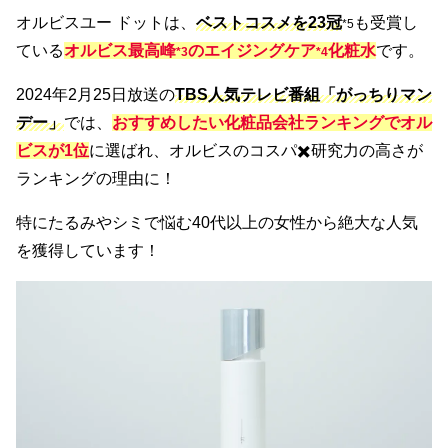
オルビスユー ドットは、
ベストコスメを23冠
も受賞し
*5
ている
オルビス最高峰
のエイジングケア
化粧水
です。
*3
*4
2024年2月25日放送の
TBS人気テレビ番組「がっちりマン
デー」
では、
おすすめしたい化粧品会社ランキングでオル
ビスが1位
に選ばれ、オルビスのコスパ✖️研究力の高さが
ランキングの理由に！
特にたるみやシミで悩む40代以上の女性から絶大な人気
を獲得しています！