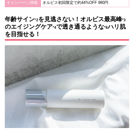
キャンペーン情報
オルビス初回限定で約44%OFF 980円
年齢サイン
を見逃さない！オルビス最高峰
*2
*3
のエイジングケア
で透き通るような
ハリ肌
*4
*
8
を目指せる！