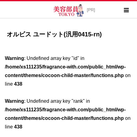
オルビス ユードット(汎用0415-rn)
Warning
: Undefined array key "id" in
/home/xs111235/fragrance-with.com/public_html/wp-
content/themes/cocoon-child-master/functions.php
on
line
438
Warning
: Undefined array key "rank" in
/home/xs111235/fragrance-with.com/public_html/wp-
content/themes/cocoon-child-master/functions.php
on
line
438