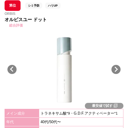
第位
シミ予防
ハリUP
ORBIS
オルビスユー ドット
総合評価
最安値で試す
メイン成分
トラネキサム酸
・G.D.F.アクティベーター
*
9
*1
年代
40代/50代〜