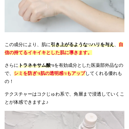
この成分により、肌に
引き上がるような
ハリを与え
、
自
*
7
信の持てるイキイキとした肌に導きます。
さらに
トラネキサム酸
を有効成分とした医薬部外品なの
*9
で、
シミを防ぎ
肌の透明感
もアップ
してくれる優れも
*
9
*8
の！
テクスチャーはコクじゅわ系で、角層まで浸透していくこ
とが体感できますよ♪