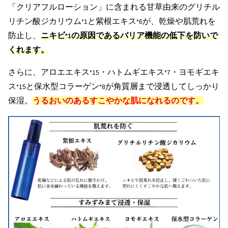
「クリアフルローション」に含まれる甘草由来のグリチル
リチン酸ジカリウム
と紫根エキス
が、乾燥や肌荒れを
*1
*6
防止し、
ニキビ
の原因であるバリア機能の低下を防いで
*1
くれます。
さらに、アロエエキス
・ハトムギエキス
・ヨモギエキ
*15
*7
ス
と保水型コラーゲン
が角質層まで浸透してしっかり
*15
*8
保湿。
うるおいのあるすこやかな肌になれるのです。