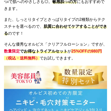
で肌へのやさしさも◎。
敏感肌
の方
にもおすすめで
*14
*14
きます。
また、しっとりタイプとさっぱりタイプの2種類からテク
スチャを選べるので、
肌質に合わせてケアすることができ
る
のです！
そんな優秀なオルビス「クリアフルローション」ですが、
数量限定
で
お得なトライアルセット
が
25%OFFの980円
（税込・送料無料）
でお試しできます。