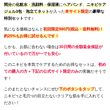
間分
の
化粧水
・
洗顔料
・
保湿液
に
ヘアバンド
、
ニキビケア
ジェル3包
・
泡立てネット
が入った
本サイト限定
の
豪華な
特別セット
です♪
気になる価格はなんと
初回限定
980円(税込・送料無料)！
約25%もお得に試せるんです！
しかも、お肌に合わない場合は
30日間の全額返金保証が
付いているので万が一でも安心
♪
このニキビを本気でケアするためのお得なセットは、
初め
ての購入の方＋下記の公式サイト限定のみ
の実施だそうで
す！
このまたとないチャンスにぜひ
下のボタンをタップ
して、
ニキビ
と毛穴
の目立たないクリアな肌を手に入れてく
*1
*2
ださい！