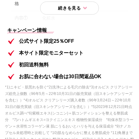
格
内容①
化粧水
キャンペーン情報
内容②
保湿液
公式サイト限定25％OFF
内容③
洗顔料
本サイト限定モニターセット
内容④
オリジナルヘアバンド
初回送料無料
内容⑤
ニキビケアジェル 3包
お肌に合わない場合は30日間返品OK
*1)ニキビ・肌荒れを防ぐ*2)洗浄による毛穴の除去*3)オルビス クリアシリー
内容⑥
泡立てネット
ズ総売上個数（96年5月～22年10月31日の販売実績（旧スキンケアシリーズ
を含む））*4)オルビス クリアシリーズ購入者数（96年3月24日～22年10月
31日の販売実績（旧スキンケアシリーズを含む））*5)2023年12月21日時点
オルビス調べ*6)紫根エキス(シコニン)＝肌コンディションを整える整肌成
分 *7)ハトムギエキス=ヨクイニンエキス 植物性保湿成分 *8)保水型コラー
ゲン＝水溶性コラーゲン液 肌にうるおいとハリを与える保湿成分 *9)ナノカ
プセル未処理時と比較して *10)肌をなめらかに整える整肌成分 *11)角層まで