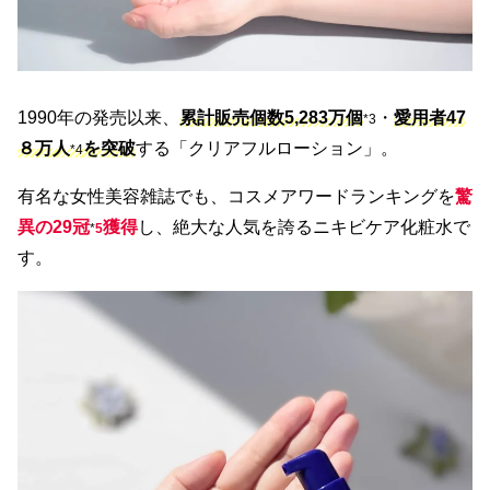
1990年の発売以来、
累計販売個数5,283万個
・
愛用者47
*3
８万人
を突破
する「クリアフルローション」。
*4
有名な女性美容雑誌でも、コスメアワードランキングを
驚
異の29冠
獲得
し、絶大な人気を誇るニキビケア化粧水で
*
5
す。