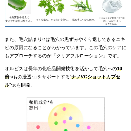
また、毛穴詰まり
は毛穴の黒ずみやくり返しできるニキ
*2
ビの原因になることがわかっています。この毛穴のケアに
もアプローチするのが「クリアフルローション」です。
オルビスは長年の化粧品開発技術を活かして毛穴への
10
倍
もの浸透
をサポートする“
ナノVCショットカプセ
*9
*11
ル
”
を開発。
*10