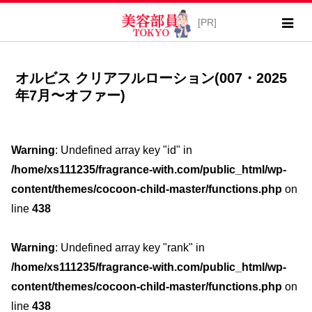
オルビス クリアフルローション(007・2025
年7月〜オファー)
Warning
: Undefined array key "id" in
/home/xs111235/fragrance-with.com/public_html/wp-
content/themes/cocoon-child-master/functions.php
on
line
438
Warning
: Undefined array key "rank" in
/home/xs111235/fragrance-with.com/public_html/wp-
content/themes/cocoon-child-master/functions.php
on
line
438