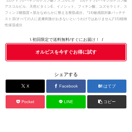
*12)テトラ2-ヘキシルデカン酸アスコルビル *13)テトラ2-ヘキシルデカン酸
アスコルビル、天然ビタミンE、イノシット、フィチン酸、ユズセラミド、ス
フィンゴ糖脂質＝肌をなめらかに整える整肌成分。 *14)敏感肌対象パッチテ
スト済(すべての人に皮膚刺激がおきないというわけではありません)*15)植物
性保湿成分
初回限定で送料無料/すぐにお届け！
オルビスを今すぐお得に試す
シェアする
X
Facebook
はてブ
Pocket
LINE
コピー