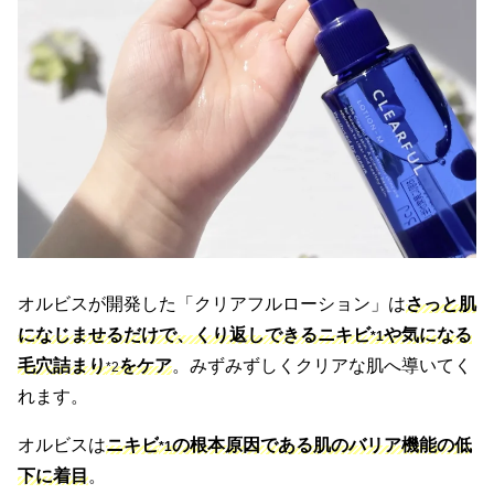
オルビスが開発した「クリアフルローション」は
さっと肌
になじませるだけで、くり返しできるニキビ
や気になる
*1
毛穴詰まり
をケア
。みずみずしくクリアな肌へ導いてく
*2
れます。
オルビスは
ニキビ
の根本原因である肌のバリア機能の低
*1
下に着目
。