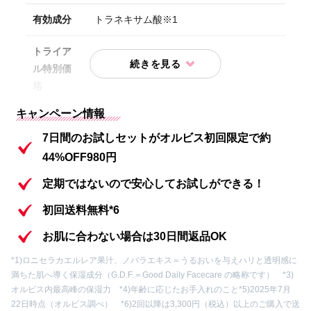
有効成分
トラネキサム酸※1
トライア
ル特別価
初回限定980円(送料無料）
格
キャンペーン情報
内容①
化粧水 7日間分
7日間のお試しセットがオルビス初回限定で約
内容②
保湿液 7日間分
44%OFF980円
内容③
洗顔料 7日間分
定期ではないので安心してお試しができる！
初回送料無料*6
内容④
オルビス ザ リンクルセラム7日間分
お肌に合わない場合は30日間返品OK
内容⑤
クレンジングパウチ1包
*1)ロニセラカエルレア果汁、ノバラエキス＝うるおいを与えハリと透明感に
満ちた肌へ導く保湿成分（G.D.F.＝Good Daily Facecare の略称です） *3)
内容⑥
オリジナル吸水アームバンド
オルビス内最高峰の保湿力 *4)年齢に応じたお手入れのこと
*5)2025年7月
22日時点（オルビス調べ） *6)2回以降は3,300円（税込）以上のご購入で送