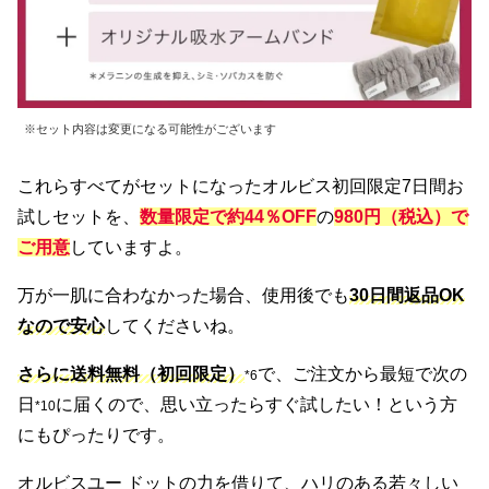
※セット内容は変更になる可能性がございます
これらすべてがセットになったオルビス初回限定7日間お
試しセットを、
数量限定で約44％OFF
の
980円（税込）で
ご用意
していますよ。
万が一肌に合わなかった場合、使用後でも
30日間返品OK
なので安心
してくださいね。
さらに送料無料（初回限定）
で、ご注文から最短で次の
*6
日
に届くので、思い立ったらすぐ試したい！という方
*10
にもぴったりです。
オルビスユー ドットの力を借りて、ハリのある若々しい