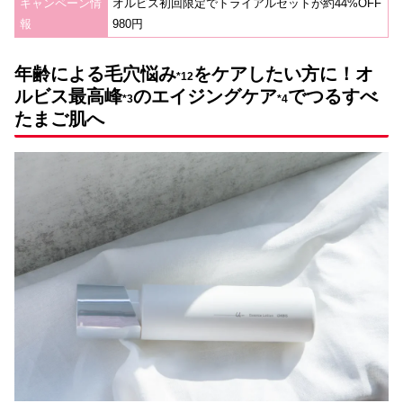
キャンペーン情
オルビス初回限定でトライアルセットが約44%OFF
報
980円
年齢による
毛穴
悩み
をケアしたい方に！オ
*12
ルビス最高峰
のエイジングケア
で
つるすべ
*3
*4
たまご肌へ