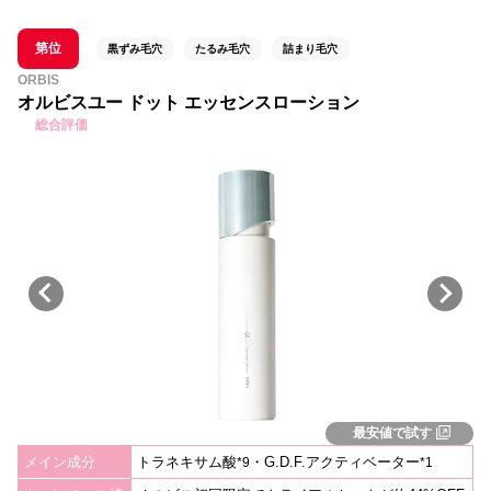
第位
黒ずみ毛穴
たるみ毛穴
詰まり毛穴
ORBIS
オルビスユー ドット エッセンスローション
総合評価
最安値で試す
メイン成分
トラネキサム酸
・G.D.F.アクティベーター
*
9
*1