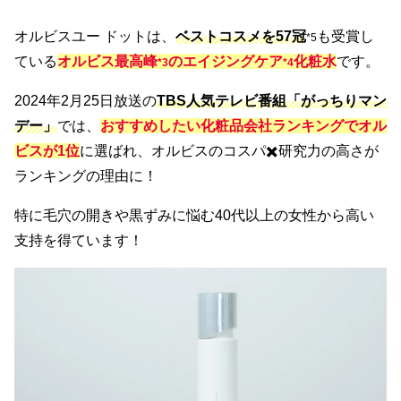
オルビスユー ドットは、
ベストコスメを57冠
も受賞し
*5
ている
オルビス最高峰
のエイジングケア
化粧水
です。
*3
*4
2024年2月25日放送の
TBS人気テレビ番組「がっちりマン
デー」
では、
おすすめしたい化粧品会社ランキングでオル
ビスが1位
に選ばれ、オルビスのコスパ✖️研究力の高さが
ランキングの理由に！
特に毛穴の開きや黒ずみに悩む40代以上の女性から高い
支持を得ています！