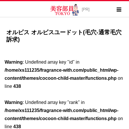
オルビス オルビスユードット(毛穴-通常毛穴
訴求)
Warning
: Undefined array key "id" in
/home/xs111235/fragrance-with.com/public_html/wp-
content/themes/cocoon-child-master/functions.php
on
line
438
Warning
: Undefined array key "rank" in
/home/xs111235/fragrance-with.com/public_html/wp-
content/themes/cocoon-child-master/functions.php
on
line
438