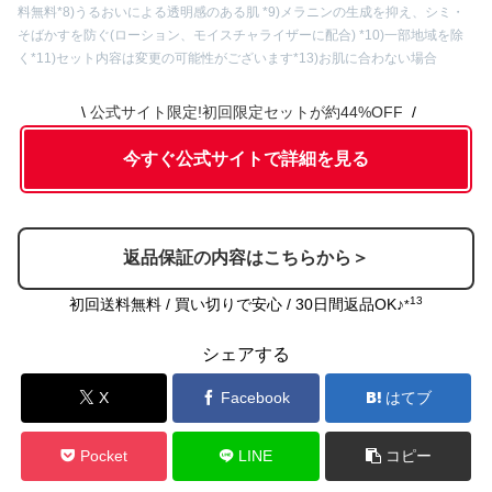
料無料
*8)うるおいによる透明感のある肌 *9)メラニンの生成を抑え、シミ・
そばかすを防ぐ(ローション、モイスチャライザーに配合) *10)一部地域を除
く
*11)セット内容は変更の可能性がございます
*13)お肌に合わない場合
公式サイト限定!初回限定セットが約44%OFF
今すぐ公式サイトで詳細を見る
返品保証の内容はこちらから＞
13
初回送料無料 / 買い切りで安心 / 30日間返品OK♪
*
シェアする
X
Facebook
はてブ
Pocket
LINE
コピー