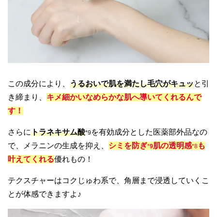
この成分により、
うるおいで肌を満たし毛穴がキュッ
と引
き締まり、
キメ細かいなめらかな肌へ導いてくれるんで
す！
さらに
トラネキサム酸
を有効成分とした医薬部外品なの
*9
で、メラニンの生成を抑え、
シミを防ぎ
肌の透明感
も
*
9
*8
叶えてくれる
優れもの！
テクスチャーはコクじゅわ系で、角層まで浸透していくこ
とが体感できますよ♪