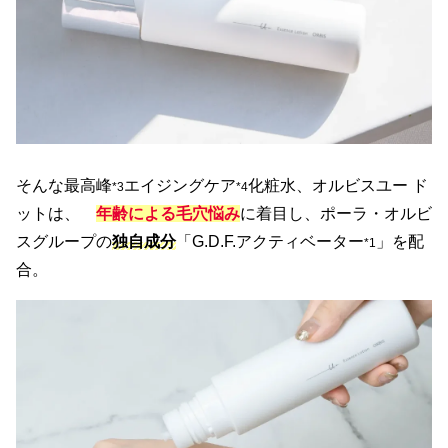
そんな最高峰
エイジングケア
化粧水、オルビスユー ド
*3
*4
ットは、
年齢による毛穴悩み
に着目し、ポーラ・オルビ
スグループの
独自成分
「G.D.F.アクティベーター
」を配
*1
合。