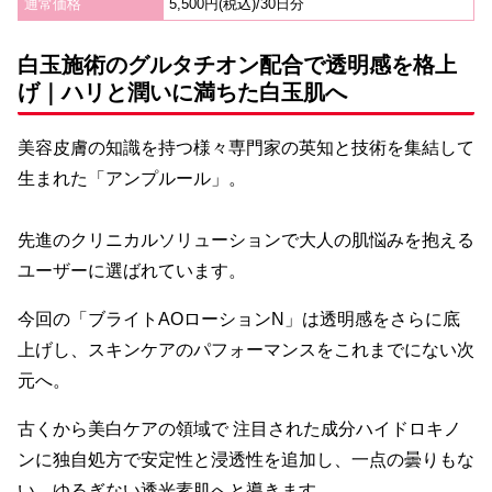
通常価格
5,500円(税込)/30日分
白玉施術のグルタチオン配合で透明感を格上
げ｜ハリと潤いに満ちた白玉肌へ
美容皮膚の知識を持つ様々専門家の英知と技術を集結して
生まれた「アンプルール」。
先進のクリニカルソリューションで大人の肌悩みを抱える
ユーザーに選ばれています。
今回の「ブライトAOローションN」は透明感をさらに底
上げし、スキンケアのパフォーマンスをこれまでにない次
元へ。
古くから美白ケアの領域で 注目された成分ハイドロキノ
ンに独自処方で安定性と浸透性を追加し、一点の曇りもな
い、ゆるぎない透光素肌へと導きます。