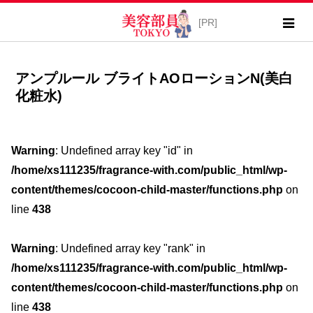
アンプルール ブライトAOローションN(美白
化粧水)
Warning
: Undefined array key "id" in
/home/xs111235/fragrance-with.com/public_html/wp-
content/themes/cocoon-child-master/functions.php
on
line
438
Warning
: Undefined array key "rank" in
/home/xs111235/fragrance-with.com/public_html/wp-
content/themes/cocoon-child-master/functions.php
on
line
438