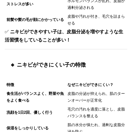
ホルモンバランスが乱れ、皮脂が
ストレスが多い
過剰分泌される
皮脂や汚れが付き、毛穴を詰まら
前髪や髪の毛が顔にかかっている
せる
✅
ニキビができやすい子は、皮脂分泌を増やすような生
活習慣をしていることが多い！
🔹 ニキビができにくい子の特徴
特徴
なぜニキビができにくい？
食生活がバランスよく、野菜や魚
皮脂の分泌が抑えられ、肌のター
をよく食べる
ンオーバーが正常化
毛穴の汚れを適度に落とし、皮脂
洗顔を1日2回、優しく行う
バランスを整える
肌の水分が保たれ、過剰な皮脂分
保湿をしっかりしている
泌を防ぐ