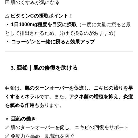
☑ 肌のくすみが気になる
⚠
ビタミンCの摂取ポイント！
・
1日1000mg程度を目安に摂取
（一度に大量に摂ると尿
として排出されるため、分けて摂るのがおすすめ）
・
コラーゲンと一緒に摂ると効果アップ
3. 亜鉛｜肌の修復を助ける
亜鉛は、
肌のターンオーバーを促進し、ニキビの治りを早
くするミネラル
です。また、
アクネ菌の増殖を抑え、炎症
を鎮める作用
もあります。
🔹
亜鉛の働き
✅ 肌のターンオーバーを促し、ニキビの回復をサポート
✅ 免疫力を高め、肌荒れを防ぐ