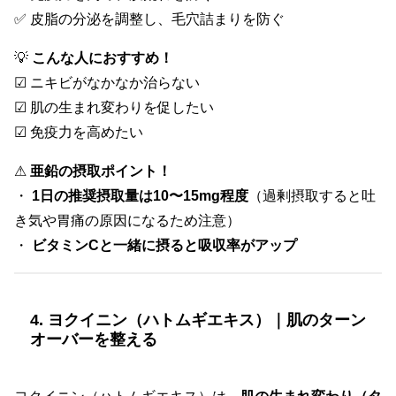
✅ 皮脂の分泌を調整し、毛穴詰まりを防ぐ
💡
こんな人におすすめ！
☑ ニキビがなかなか治らない
☑ 肌の生まれ変わりを促したい
☑ 免疫力を高めたい
⚠
亜鉛の摂取ポイント！
・
1日の推奨摂取量は10〜15mg程度
（過剰摂取すると吐
き気や胃痛の原因になるため注意）
・
ビタミンCと一緒に摂ると吸収率がアップ
4. ヨクイニン（ハトムギエキス）｜肌のターン
オーバーを整える